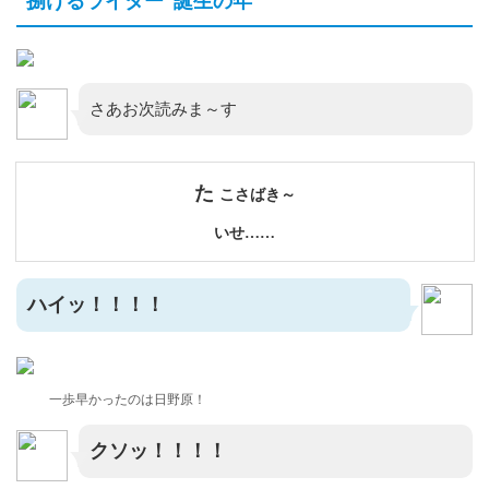
"捌けるライター"誕生の年
さあお次読みま～す
た
こさばき～
いせ……
ハイッ！！！！
一歩早かったのは日野原！
クソッ！！！！