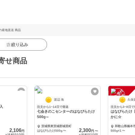
の産地直送 商品
絞り込み
寄せ商品
注
文
受
付
停
止
中
渡辺 海
久保
入
注文から1~14日で発送
注文から3~8日で
七会きのこセンターのはなびらたけ
はなびらたけ
500g～
かに☆
茨城県東茨城郡城里町
和歌山県橋本
2,106
2,300
はなびらたけ500g
〜
500g×1
〜
円
円
〜