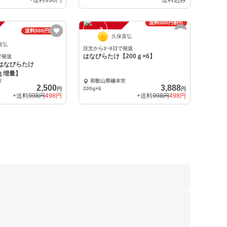
+送料
998円
送料込み
送料500円割引
注
文
受
付
停
止
送料500円割引
中
久保貴弘
貴弘
注文から3~8日で発送
はなびらたけ【200ｇ×6】
で発送
】はなびらたけ
0ｇ増量】
市
和歌山県橋本市
2,500
3,888
200g×6
円
円
+送料
998円
498円
+送料
998円
498円