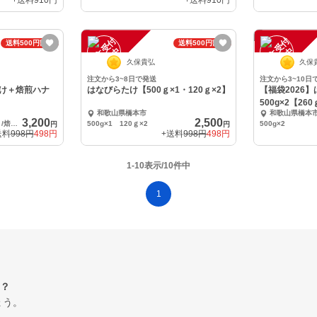
+送料
910円
+送料
910円
注
文
受
付
停
止
注
文
受
付
停
止
送料500円割引
送料500円割引
中
中
久保貴弘
久保
注文から3~8日で発送
注文から3~10日
け＋焙煎ハナ
はなびらたけ【500ｇ×1・120ｇ×2】
【福袋2026
500g×2【26
和歌山県橋本市
和歌山県橋本
3,200
2,500
生鮮ハナビラタケ400ｇ×１/焙煎ハナビラタケ茶３０ｇ×１
500g×1 120ｇ×2
500g×2
円
円
送料
998円
498円
+送料
998円
498円
1-10表示/10件中
1
？
ょう。