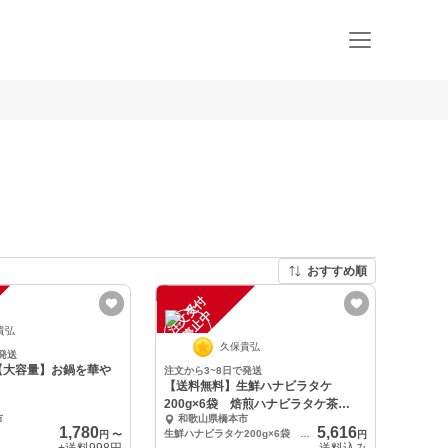
おすすめ順
注
文
受
付
停
止
中
貴弘
久保貴弘
発送
【大容量】お鍋を華や
注文から3~8日で発送
【送料無料】生鮮ハナビラタケ
200g×6袋 焙煎ハナビラタケ茶
市
和歌山県橋本市
30g×1袋
1,780
5,616
生鮮ハナビラタケ200g×6袋 焙煎ハナビラタケ茶30g×1袋
円
〜
円