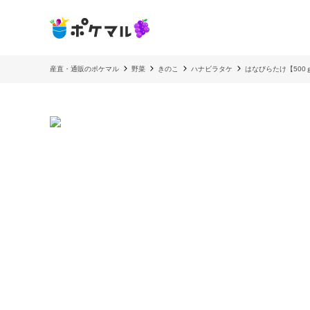
産直・通販のポケマル
野菜
きのこ
ハナビラタケ
はなびらたけ【500ｇ