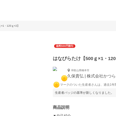
×1・120ｇ×2】
送料500円割引
はなびらたけ【500ｇ×1・120
和歌山県橋本市
久保貴弘 | 株式会社かつ
マークのついた生産者さんは、過去1年
生産者バッジの基準が新しくなりました。
商品説明
▼自己紹介