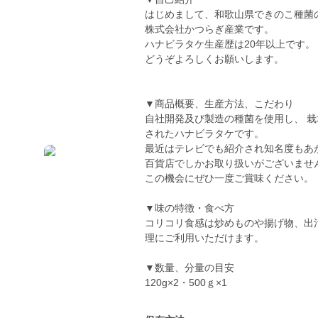
はじめまして、和歌山県できのこ種菌
株式会社かつらぎ産業です。
ハナビラタケ生産歴は20年以上です。
どうぞよろしくお願いします。
▼商品概要、生産方法、こだわり
自社開発及び製造の種菌を使用し、 
されたハナビラタケです。
最近はテレビでも紹介され知名度もあ
百貨店でしかお取り扱いがございませ
この機会にぜひ一度ご賞味ください。
▼味の特徴・食べ方
コリコリ食感は炒めものや揚げ物、出
理にご利用いただけます。
▼数量、分量の目安
120g×2・500ｇ×1