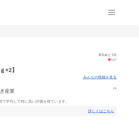
本日あと 5点
147
ｇ×2】
みんなの投稿を見る
らぎ産業
間で平均して特に高い評価を得ています。
詳しくはこちら