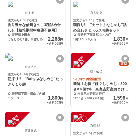
宮澤 明
宮入浩之
注文から2~5日で発送
注文から1~14日で発送
香り豊かな信州きのこ3種詰め合
朝採り!! "カットぶなしめじ"詰
わせ【栽培期間中農薬不使用】
め合わせ たっぷり8袋セット
長野県上田市
長野県下高井郡山ノ内町
2,268
1,830
ぶなしめじ3株、白雪しめじ2株、大粒なめこ2袋
1袋170g×８入れ
円
円
+送料
965円
+送料
965円
注
文
受
付
停
止
中
定期
宮入浩之
酒井敏式
注文から1~14日で発送
朝採り!! "Babyぶなしめじ"たっ
1ヶ月に1回定期配送
新鮮！お得『ほぐししめじ』300
ぷり１０袋
ｇ×４個ｾｯﾄ 奈良吉野産おまけ
長野県下高井郡山ノ内町
奈良県吉野郡吉野町
付 ｸｰﾙ便
1,800
1,598
１ケース
1200ｇ（300ｇ×４個）
円
円
+送料
965円
+送料
965円
注
文
受
付
停
止
注
文
受
付
停
止
中
中
宮澤 明
酒井敏式
注文から1~5日で発送