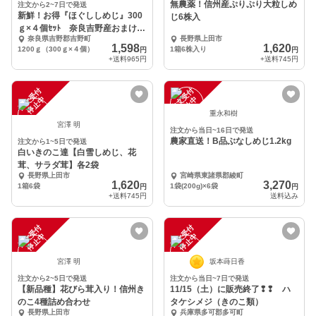
無農薬！信州産ぷりぷり大粒しめ
注文から2~7日で発送
新鮮！お得『ほぐししめじ』300
じ6株入
ｇ×４個ｾｯﾄ 奈良吉野産おまけ
奈良県吉野郡吉野町
長野県上田市
付 ｸｰﾙ便
1,598
1,620
1200ｇ（300ｇ×４個）
1箱6株入り
円
円
+送料
965円
+送料
745円
注
文
受
付
停
止
注
文
受
付
停
止
中
中
重永和樹
宮澤 明
注文から当日~16日で発送
農家直送！B品ぶなしめじ1.2kg
注文から1~5日で発送
白いきのこ達【白雪しめじ、花
茸、サラダ茸】各2袋
長野県上田市
宮崎県東諸県郡綾町
1,620
3,270
1箱6袋
1袋(200g)×6袋
円
円
+送料
745円
送料込み
注
文
受
付
停
止
注
文
受
付
停
止
中
中
宮澤 明
坂本蒔日香
注文から2~5日で発送
注文から当日~7日で発送
【新品種】花びら茸入り！信州き
11/15（土）に販売終了❢❢ ハ
のこ4種詰め合わせ
タケシメジ（きのこ類）
長野県上田市
兵庫県多可郡多可町