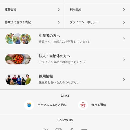
運営会社
利用規約
特商法に基づく表記
プライバシーポリシー
生産者の方へ
農家さん・漁師さんを募集しています!
法人・自治体の方へ
アライアンスのご相談はこちらから
採用情報
生産者と食べる人をつなぎたい
Links
ポケマルふるさと納税
食べる通信
Follow us