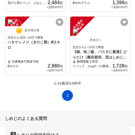
2,484
1,398
花びら茸1パック、ぶなしめじ2株、白雪しめじ2株、大粒なめこ1袋
約500グラム
円
円
+送料
965円
+送料
690円
注
文
受
付
停
止
注
文
受
付
停
止
中
中
坂本蒔日香
注文から当日~16日で発送
赤池タイ
ハタケシメジ（きのこ類）約1キ
ロ
注文から1~14日で発送
【鍋、味ご飯、パスタに最適】ひ
らたけ（菌床栽培、昔はしめじと
兵庫県多可郡多可町
静岡県富士宮市
呼ばれてました）
2,980
1,728
約1キロ
１パック 1kg(8～10株相当）
円
円
+送料
790円
+送料
965円
1-14表示/14件中
1
しめじのよくある質問
しめじの保存方法は？