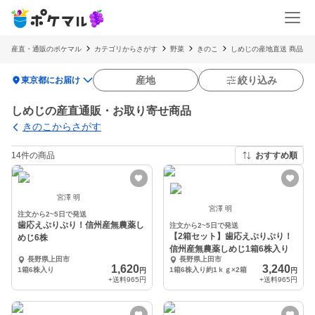
産直・通販のポケマル
カテゴリからさがす
野菜
きのこ
しめじの産地直送 商品
location_on
産地
絞り込み
東京都にお届け
しめじの産直通販・お取り寄せ商品
きのこからさがす
14件の商品
おすすめ順
宮澤 明
宮澤 明
注文から2~5日で発送
歯応えぷりぷり！信州産無農薬し
注文から2~5日で発送
【2箱セット】歯応えぷりぷり！
めじ6株
信州産無農薬しめじ1箱6株入り
長野県上田市
長野県上田市
1,620
3,240
1箱6株入り
1箱6株入り約1ｋｇ×2箱
円
円
+送料
965円
+送料
965円