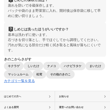
live_help
蒸れを防いで冷蔵保存します。
パックや袋のまま野菜室に入れ、開封後は保存袋に移して早
めに使い切りましょう。
live_help
しめじは洗ったほうがいいですか？
基本は洗わずに使います。
石づきを切り落とし、手でほぐしてから調理してください。
汚れが気になる部分だけ軽く拭き取ると風味が落ちにくいで
す。
きのこからさがす
キクラゲ
しいたけ
ナメコ
ハナビラタケ
まいたけ
マッシュルーム
松茸
その他のきのこ
カテゴリ一覧を見る
はじめての方へ
お知らせ
よくある質問
運営へのお問い合わせ