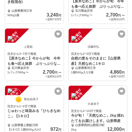
【原木なめこ】今からが旬 今年
き粒混合)
も食べ応え抜群 ぷりっぷりなめ
山形県寒河江市
石川県金沢市
こ
3,240
2,700
500g1袋
1パック500g
〜
円
円
〜
+送料
745円
+送料
910円
注
文
受
付
停
止
注
文
受
付
停
止
中
中
上梨稔
須藤利弘
注文から3~7日で発送
注文から2~5日で発送
【原木なめこ】今からが旬 今年
自然の恵をそのままに【山形県
も食べ応え抜群 ぷりっぷりなめ
産】天然なめこ1キロ
石川県金沢市
山形県寒河江市
こ
2,700
4,860
1パック500g
〜
1袋500g入り2袋
円
〜
円
+送料
910円
+送料
745円
注
文
受
付
停
止
注
文
受
付
停
止
中
中
熊谷由美子
大泉幸子
注文から1~2日で発送
じゅわっと味染みる「ひらきなめ
注文から3~10日で発送
今が旬！「天然なめこ」2kg 採れ
こ」【1キロ】
たてをお届けします。山形県産
山形県最上郡鮭川村
山形県西村山郡西川町
972
12,000
【1キロ】1袋(500g入)×2
2kg
円
円