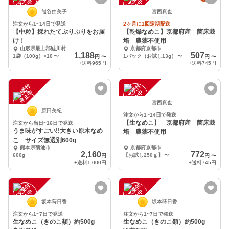
注
文
受
付
停
止
注
文
受
付
停
止
中
中
熊谷由美子
宮西真也
注文から1~14日で発送
2ヶ月に1回定期配送
【中粒】採れたてぷりぷりをお届
【乾燥なめこ】京都府産 菌床栽
け！
培 農薬不使用
山形県最上郡鮭川村
京都府京都市
1,188
507
1袋（100g）×10
〜
1パック（お試し13g）
〜
円
〜
円
〜
+送料
965円
+送料
745円
注
文
受
付
停
止
注
文
受
付
停
止
中
中
宮西真也
原田美紀
注文から1~14日で発送
【生なめこ】 京都府産 菌床栽
注文から当日~16日で発送
うま味がすごい!!大きい原木なめ
培 農薬不使用
こ サイズ無選別600g
熊本県菊池市
京都府京都市
2,160
772
600g
【お試し250ｇ】
〜
円
円
〜
+送料
1,000円
+送料
745円
注
文
受
付
停
止
注
文
受
付
停
止
中
中
坂本蒔日香
坂本蒔日香
注文から1~7日で発送
注文から1~7日で発送
生なめこ（きのこ類）約500g
生なめこ（きのこ類）約500g