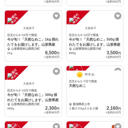
+送料
965円
+送料
965円
注
文
受
付
停
止
注
文
受
付
停
止
中
中
大泉幸子
大泉幸子
注文から3~10日で発送
注文から3~10日で発送
今が旬！「天然なめこ」1kg 採れ
今が旬！「天然なめこ」500g 採
たてをお届けします。山形県産
れたてをお届けします。山形県産
山形県西村山郡西川町
山形県西村山郡西川町
6,500
3,500
1kg
500g
円
円
+送料
965円
+送料
965円
注
文
受
付
停
止
注
文
受
付
停
止
中
中
野澤 始
注文から1~7日で発送
大泉幸子
天然なめこ
注文から3~10日で発送
今が旬！「天然なめこ」300g 採
れたてをお届けします。山形県産
山形県西村山郡西川町
新潟県村上市
2,300
2,160
300g
１袋２０0g入りを２袋
円
円
+送料
965円
+送料
910円
定期