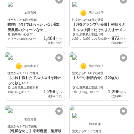
加茂直雅
熊谷由美子
注文から2~5日で発送
注文から2~14日で発送
味噌汁だけではもったいない⁉︎加
【JFSグランプリ受賞】朝採りぷ
茂農産のクィーンなめこ
りっぷり切ったそのまんまナメコ
福島県いわき市
山形県最上郡鮭川村
1,404
972
クィーン(450g)×2
〜
お試し【3袋】200入×3袋
〜
円
〜
円
〜
+送料
965円
+送料
965円
熊谷由美子
熊谷由美子
注文から1~14日で発送
注文から2~14日で発送
【小粒】採れたてぷりぷりを味わ
【大中小粒詰合せ】(100g入)
って欲しい！
山形県最上郡鮭川村
山形県最上郡鮭川村
1,296
1,296
1袋(100g)×10
〜
1袋（100g）×10
〜
円
〜
円
〜
+送料
965円
+送料
965円
宮西真也
加茂直雅
注文から1~7日で発送
【乾燥なめこ】京都府産 菌床栽
注文から3~5日で発送