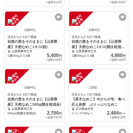
+送料
910円
+送料
745円
注
文
受
付
停
止
注
文
受
付
停
止
中
中
須藤利弘
須藤利弘
注文から2~5日で発送
注文から2~5日で発送
自然の恵をそのままに【山形県
自然の恵をそのままに【山形県
産】天然なめこ1キロ(粒)
産】天然なめこ1キロ(開き粒混
山形県寒河江市
山形県寒河江市
合)
5,400
4,860
1袋500g入り2袋
1袋500g入り2袋
円
円
+送料
745円
+送料
745円
注
文
受
付
停
止
注
文
受
付
停
止
中
中
須藤利弘
上梨稔
注文から2~5日で発送
注文から1~7日で発送
自然の恵をそのままに【山形県
【原木なめこ】今からが旬 食べ
産】天然なめこ500g(開き粒混合)
応え抜群 ぷりっぷりなめこ
山形県寒河江市
石川県金沢市
2,700
2,484
500g1袋(開き粒混合)
1パック500g
〜
円
円
〜
+送料
745円
+送料
910円