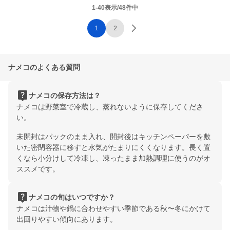
1-40表示/48件中
1
2
ナメコのよくある質問
live_help
ナメコの保存方法は？
ナメコは野菜室で冷蔵し、蒸れないように保存してくださ
い。
未開封はパックのまま入れ、開封後はキッチンペーパーを敷
いた密閉容器に移すと水気がたまりにくくなります。長く置
くなら小分けして冷凍し、凍ったまま加熱調理に使うのがオ
ススメです。
live_help
ナメコの旬はいつですか？
ナメコは汁物や鍋に合わせやすい季節である秋〜冬にかけて
出回りやすい傾向にあります。