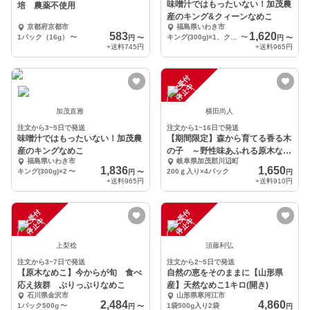
味噌汁ではもったいない！加茂農
培 農薬不使用
産のキング&クィーンなめこ
京都府京都市
福島県いわき市
583
1,620
1パック（16g）
〜
キング(300g)×1、クィーン(450g)×1
〜
円
〜
円
〜
+送料
745円
+送料
965円
注
文
受
付
停
止
中
加茂直雅
横田尚人
注文から3~5日で発送
注文から1~16日で発送
味噌汁ではもったいない！加茂農
【期間限定】森から育てる香る木
産のキングなめこ
の子 ～野性味あふれる原木なめ
福島県いわき市
岐阜県加茂郡川辺町
こ～
1,836
1,650
キング(300g)×2
〜
200ｇ入り×4パック
円
〜
円
+送料
965円
+送料
910円
注
文
受
付
停
止
注
文
受
付
停
止
中
中
上梨稔
須藤利弘
注文から3~7日で発送
注文から2~5日で発送
【原木なめこ】今からが旬 食べ
自然の恵をそのままに【山形県
応え抜群 ぷりっぷりなめこ
産】天然なめこ1キロ(開き)
石川県金沢市
山形県寒河江市
2,484
4,860
1パック500g
〜
1袋500g入り2袋
円
〜
円