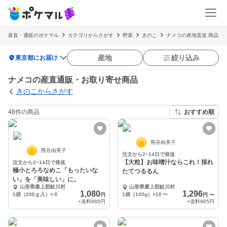
産直・通販のポケマル
カテゴリからさがす
野菜
きのこ
ナメコの産地直送 商品
location_on
産地
絞り込み
東京都にお届け
ナメコの産直通販・お取り寄せ商品
きのこからさがす
48件の商品
おすすめ順
熊谷由美子
熊谷由美子
注文から2~14日で発送
【大粒】お味噌汁ならこれ！採れ
注文から2~14日で発送
極小とろろなめこ「もったいな
たてつるるん
い」を「美味しい」に。
山形県最上郡鮭川村
山形県最上郡鮭川村
1,080
1,296
1袋（200ｇ入）×６
1袋（100g）×10
〜
円
円
〜
+送料
965円
+送料
965円