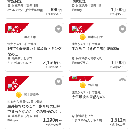
常温発送
冷蔵配送
兵庫県多可郡多可町
兵庫県多可郡多可町
990
1,100
2〜3パック（合計約450g）
約500g
円
円
+送料
950円
+送料
950円
注
文
受
付
停
止
注
文
受
付
停
止
中
中
加茂直雅
坂本蒔日香
注文から3~5日で発送
注文から1~7日で発送
1年で1番美味い！寒〆賀正キング
生なめこ（きのこ類）約500g
なめこ
福島県いわき市
兵庫県多可郡多可町
2,160
1,100
キング(300g)×2
〜
約500グラム
円
〜
円
+送料
965円
+送料
620円
注
文
受
付
停
止
注
文
受
付
停
止
中
中
野澤 始
注文から1~4日で発送
坂本蒔日香
今年最後の天然なめこ
注文から当日~16日で発送
屋外栽培なめこ❢ 多可町の山林
で育ったなめこ 旬の野菜のおま
兵庫県多可郡多可町
新潟県村上市
け付き！
1,290
1,512
500g
〜
１袋２０0g入りを２袋
円
〜
円
+送料
690円
+送料
910円