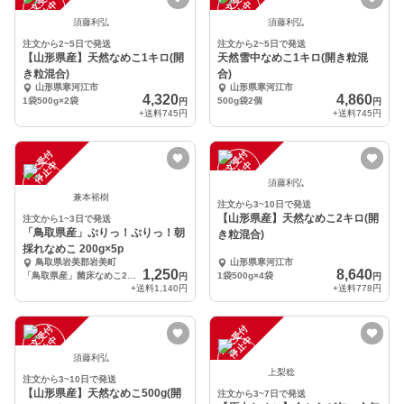
注
文
受
付
停
止
注
文
受
付
停
止
中
中
須藤利弘
須藤利弘
注文から2~5日で発送
注文から2~5日で発送
【山形県産】天然なめこ1キロ(開
天然雪中なめこ1キロ(開き粒混
き粒混合)
合)
山形県寒河江市
山形県寒河江市
4,320
4,860
1袋500g×2袋
500g袋2個
円
円
+送料
745円
+送料
745円
注
文
受
付
停
止
注
文
受
付
停
止
中
中
須藤利弘
兼本裕樹
注文から3~10日で発送
【山形県産】天然なめこ2キロ(開
注文から1~3日で発送
「鳥取県産」ぷりっ！ぷりっ！朝
き粒混合)
採れなめこ 200g×5p
鳥取県岩美郡岩美町
山形県寒河江市
1,250
8,640
「鳥取県産」菌床なめこ200g×5p
1袋500g×4袋
円
円
+送料
1,140円
+送料
778円
注
文
受
付
停
止
注
文
受
付
停
止
中
中
須藤利弘
上梨稔
注文から3~10日で発送
【山形県産】天然なめこ500g(開
注文から3~7日で発送