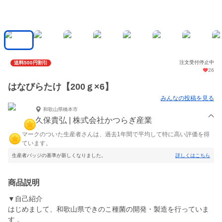
注文受付停止中
送料500円割引
26
はなびらたけ【200ｇ×6】
みんなの投稿を見る
和歌山県橋本市
久保貴弘 | 株式会社かつらぎ産業
マークのついた生産者さんは、過去1年間で平均して特に高い評価を得
ています。
生産者バッジの基準が新しくなりました。
詳しくはこちら
商品説明
▼自己紹介
はじめまして、和歌山県できのこ種菌の開発・製造を行っていま
す 。