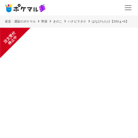
産直・通販のポケマル
野菜
きのこ
ハナビラタケ
はなびらたけ【200ｇ×6】
注
文
受
付
停
止
中