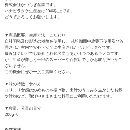
株式会社かつらぎ産業です。
ハナビラタケ生産歴は20年以上です。
どうぞよろしくお願いします。
▼商品概要、生産方法、こだわり
自社開発及び製造の種菌を使用し、 栽培期間中農薬不使用及び管
理された室内で安心・安全に生産されたハナビラタケです。
最近はテレビでも紹介され知名度もあがりつつあるキノコです
が、生産が難しく一部のスーパーや百貨店でしかお取り扱いがご
ざいません。
この機会にぜひ一度ご賞味ください。
▼味の特徴・食べ方
コリコリ食感は炒めものや揚げ物、出汁のうまみを生かしたお鍋
や汁物など。和洋中さまざまな料理にご利用いただけます。
▼数量、分量の目安
200g×6
保存方法