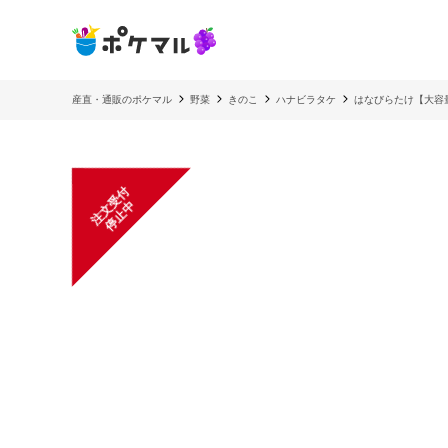
産直・通販のポケマル
野菜
きのこ
ハナビラタケ
はなびらたけ【大容
注
文
受
付
停
止
中