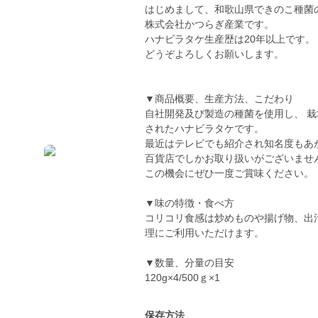
はじめまして、和歌山県できのこ種菌
株式会社かつらぎ産業です。
ハナビラタケ生産歴は20年以上です。
どうぞよろしくお願いします。
▼商品概要、生産方法、こだわり
自社開発及び製造の種菌を使用し、 
されたハナビラタケです。
最近はテレビでも紹介され知名度もあ
百貨店でしかお取り扱いがございませ
この機会にぜひ一度ご賞味ください。
▼味の特徴・食べ方
コリコリ食感は炒めものや揚げ物、出
理にご利用いただけます。
▼数量、分量の目安
120g×4/500ｇ×1
保存方法