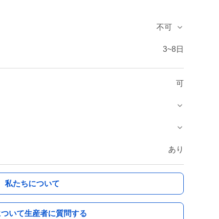
不可
3~8日
可
あり
私たちについて
について生産者に質問する