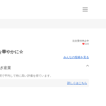
注文受付停止中
245
を華やかに☆
みんなの投稿を見る
らぎ産業
間で平均して特に高い評価を得ています。
詳しくはこちら