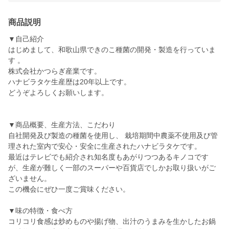
商品説明
▼自己紹介
はじめまして、和歌山県できのこ種菌の開発・製造を行っていま
す 。
株式会社かつらぎ産業です。
ハナビラタケ生産歴は20年以上です。
どうぞよろしくお願いします。
▼商品概要、生産方法、こだわり
自社開発及び製造の種菌を使用し、 栽培期間中農薬不使用及び管
理された室内で安心・安全に生産されたハナビラタケです。
最近はテレビでも紹介され知名度もあがりつつあるキノコです
が、生産が難しく一部のスーパーや百貨店でしかお取り扱いがご
ざいません。
この機会にぜひ一度ご賞味ください。
▼味の特徴・食べ方
コリコリ食感は炒めものや揚げ物、出汁のうまみを生かしたお鍋