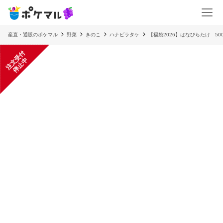
産直・通販のポケマル
野菜
きのこ
ハナビラタケ
【福袋2026】はなびらたけ 500
注
文
受
付
停
止
中