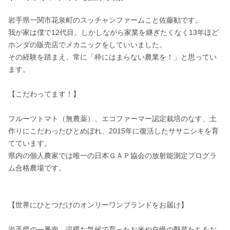
岩手県一関市花泉町のスッチャンファームこと佐藤勧です。

我が家は僕で12代目。しかしながら家業を継ぎたくなく13年ほど
ホンダの販売店でメカニックをしていいました。

その経験を踏まえ、常に「枠にはまらない農業を！」と思ってい
ます。

【こだわってます！】

フルーツトマト（無農薬）、エコファーマー認定栽培のなす、土
作りにこだわったひとめぼれ、2015年に復活したササニシキを育
てています。

県内の個人農家では唯一の日本ＧＡＰ協会の放射能測定プログラ
ム合格農場です。

【世界にひとつだけのオンリーワンブランドをお届け】

岩手県の一番南。温暖な気候で育ったお米や自慢の野菜たちをお