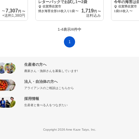
レターパックでお試し1〜2袋
今年の海苔は自
佐賀県佐賀市
佐賀県佐賀市
お届け
7,307
1,719
〜
焼き海苔全形10枚入り1袋
〜
1袋10枚入
〜
円
〜
円
〜
+送料
1,380円
送料込み
1-4表示/4件中
1
生産者の方へ
農家さん・漁師さんを募集しています!
法人・自治体の方へ
アライアンスのご相談はこちらから
採用情報
生産者と食べる人をつなぎたい
』
Copyright 2026 Ame Kaze Taiyo, Inc.