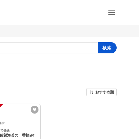
検索
おすすめ順
直樹
日で発送
品佐賀海苔の一番摘み❗️