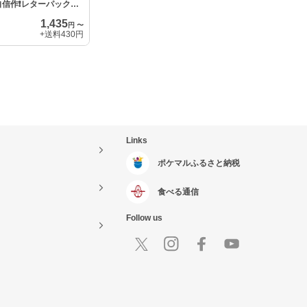
信作❗️レターパックで
1,435
円
〜
+送料
430円
Links
ポケマルふるさと納税
食べる通信
Follow us