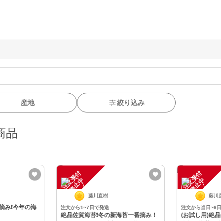
産地
絞り込み
商品
注
文
受
付
停
止
注
文
受
付
停
止
中
中
藤川直樹
藤川
み❗️今年の海
注文から1~7日で発送
注文から当日~6
絶品佐賀海苔❗️冬の新海苔一番摘み！
(お試し用)絶