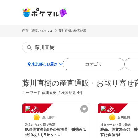
産直・通販のポケマル
藤川直樹の検索結果
location_on
カテゴリ
東京都にお届け
藤川直樹の産直通販・お取り寄せ
キーワード
藤川直樹
の検索結果:4件
注
文
受
付
停
止
注
文
受
付
停
止
中
中
藤川直樹
藤川直樹
注文から1~7日で発送
注文から1~7日で発送
絶品佐賀海苔‼️冬の新海苔一番摘み❗️1
絶品、佐賀海苔の一番摘
袋10枚入り5セット～
苔は自信作❗