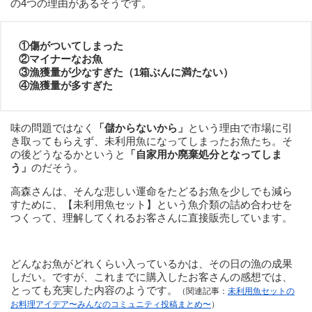
の4つの理由があるそうです。
①傷がついてしまった
②マイナーなお魚
③漁獲量が少なすぎた（1箱ぶんに満たない）
④漁獲量が多すぎた
味の問題ではなく
「儲からないから」
という理由で市場に引
き取ってもらえず、未利用魚になってしまったお魚たち。そ
の後どうなるかというと
「自家用か廃棄処分となってしま
う」
のだそう。
高森さんは、そんな悲しい運命をたどるお魚を少しでも減ら
すために、【未利用魚セット】という魚介類の詰め合わせを
つくって、理解してくれるお客さんに直接販売しています。
どんなお魚がどれくらい入っているかは、その日の漁の成果
しだい。ですが、これまでに購入したお客さんの感想では、
とっても充実した内容のようです。
（関連記事：
未利用魚セットの
お料理アイデア〜みんなのコミュニティ投稿まとめ〜
）