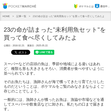
Pocket Marche
ポケマルとは
通信中...
記事一覧
23の命が詰まった"未利用魚セット"を買って食べ尽くしてみたよ
HOME
23の命が詰まった"未利用魚セット"を
買って食べ尽くしてみたよ
公開日：2018.02.23.
更新日：2025.05.22.
スーパーなどの店頭の魚は、季節や地域による違いはあれ
ど、種類も形も大きさもそろい、消費者が食べやすいように
並べられています。
そのお魚たちは、漁師さんが海で獲ってきたり育てたりした
ものだということは、ポケマルをご覧のみなさまならよくご
存じのことでしょう。
一般的には、漁師さんが獲ったお魚は、漁協や市場などを通
してスーパーや飲食店などに卸され、私たちの口まで届きま
す。