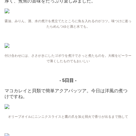
厚く、煮魚の旨味をたっぷり楽しみました。
醤油、みりん、酒、水の煮汁を煮立てたところに魚を入れるのがコツ。味つけに迷っ
たらめんつゆと酒と水でも。
付け合わせには、ささがきにしたゴボウを煮汁でさっと煮たものを。大根をピーラー
で薄くしたものでもおいしい
- 5日目 -
マコカレイと貝類で簡単アクアパッツア。今日は洋風の煮つ
けですね。
オリーブオイルにニンニクスライスと鷹の爪を加え弱火で香りが出るまで熱して