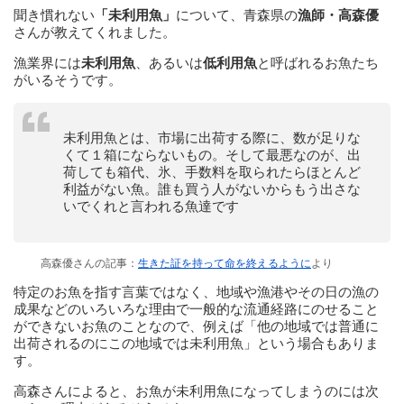
聞き慣れない
「未利用魚」
について、青森県の
漁師・高森優
さんが教えてくれました。
漁業界には
未利用魚
、あるいは
低利用魚
と呼ばれるお魚たち
がいるそうです。
未利用魚とは、市場に出荷する際に、数が足りな
くて１箱にならないもの。そして最悪なのが、出
荷しても箱代、氷、手数料を取られたらほとんど
利益がない魚。誰も買う人がないからもう出さな
いでくれと言われる魚達です
高森優さんの記事：
生きた証を持って命を終えるように
より
特定のお魚を指す言葉ではなく、地域や漁港やその日の漁の
成果などのいろいろな理由で一般的な流通経路にのせること
ができないお魚のことなので、例えば「他の地域では普通に
出荷されるのにこの地域では未利用魚」という場合もありま
す。
高森さんによると、お魚が未利用魚になってしまうのには次