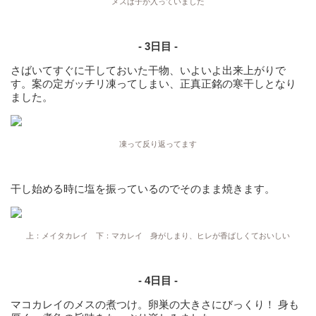
メスは子が入っていました
- 3日目 -
さばいてすぐに干しておいた干物、いよいよ出来上がりで
す。案の定ガッチリ凍ってしまい、正真正銘の寒干しとなり
ました。
凍って反り返ってます
干し始める時に塩を振っているのでそのまま焼きます。
上：メイタカレイ 下：マカレイ 身がしまり、ヒレが香ばしくておいしい
- 4日目 -
マコカレイのメスの煮つけ。卵巣の大きさにびっくり！ 身も