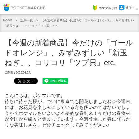
Pocket Marche
ポケマルとは
通信中...
記事一覧
【今週の新着商品】今だけの「ゴールドオレンジ」、みずみずしい
HOME
「新玉ねぎ」、コリコリ「ツブ貝」etc.
【今週の新着商品】今だけの「ゴール
ドオレンジ」、みずみずしい「新玉
ねぎ」、コリコリ「ツブ貝」etc.
公開日：2025.03.27.
こんにちは。ポケマルです。
待ちに待った桜が、ついに東京でも開花しましたね☆今週末
には、お花見を楽しみにしている方も多いのではないでしょ
うか？ポケマルもいよいよ本格的な春到来！今だけの春食材
が全国から続々と集まっています。今週登場した春にぴった
りな美味しさを、ぜひチェックしてみてください♪