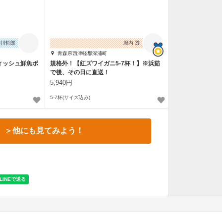
柳川哲郎
堀内 透
青森県西津軽郡深浦町
ィッシュ鮮魚ボ
規格外！【紅ズワイガニ5-7杯！】※浜茹
で後、その日に直送！
5,940円
5-7杯(サイズ込み)
＞他にも見てみよう！