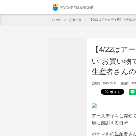
Pocket M
【4/22はアースデイ🌏】“地球
記事一覧
HOME
【4/22はア
い”お買い物
生産者さんの
公開日：2025.03.31.
更新日：2025.
アースデイをご存知で
境に感謝する日🌱
ポケマルの生産者さ