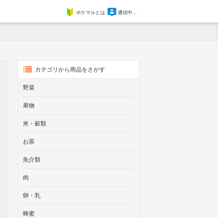
ポケマルとは
通信中...
カテゴリから商品をさがす
野菜
果物
米・穀類
お茶
魚介類
肉
卵・乳
蜂蜜