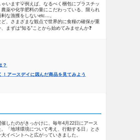
ゃいます💡例えば、なるべく梱包にプラスチッ
、農薬や化学肥料の量にこだわっている、限られ
剰な漁獲をしないetc…。
など、さまざまな観点で世界的に食糧の確保が重
、まずは“知る”ことから始めてみませんか❓
は？
く！アースデイに因んだ商品を見てみよう
催したのがきっかけに、毎年4月22日にアース
た。「地球環境について考え、行動する日」とさ
一大イベントへと広がっていきました。