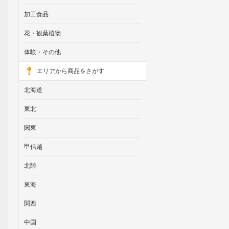
加工食品
花・観葉植物
体験・その他
エリアから商品をさがす
北海道
東北
関東
甲信越
北陸
東海
関西
中国