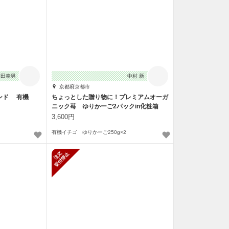
園田幸男
中村 新
京都府京都市
ンド 有機
ちょっとした贈り物に！プレミアムオーガ
ニック苺 ゆりかーご2パックin化粧箱
3,600円
有機イチゴ ゆりかーご250g×2
新規受付停止