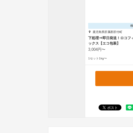
鹿児島県肝属郡肝付町
下処理⇒即日発送！ロコフ
ックス【エコ包装】
3,004円〜
1セット1kg〜