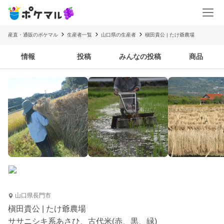
産直・通販のポケマル
生産者一覧
山口県の生産者
槇田貴公 | たけ爺農場
情報
投稿
みんなの投稿
商品
山口県長門市
槇田貴公 | たけ爺農場
ササニシキ系あさひ、古代米(赤、黒、緑)