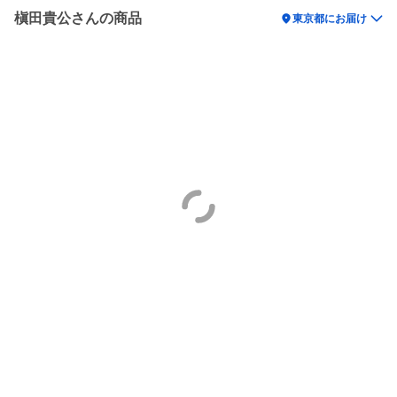
槇田貴公さんの商品
location_on
東京都にお届け