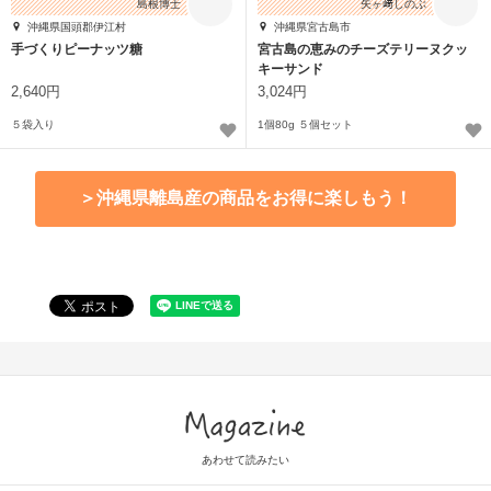
島根博士
矢ヶ﨑しのぶ
沖縄県国頭郡伊江村
沖縄県宮古島市
手づくりピーナッツ糖
宮古島の恵みのチーズテリーヌクッ
キーサンド
2,640円
3,024円
５袋入り
1個80g ５個セット
＞沖縄県離島産の商品をお得に楽しもう！
Magazine
あわせて読みたい