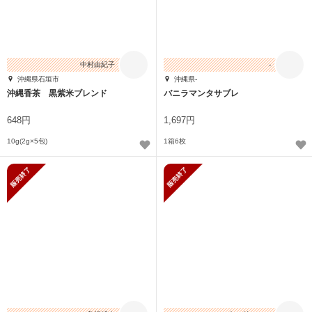
中村由紀子
-
沖縄県石垣市
沖縄県-
沖縄香茶 黒紫米ブレンド
バニラマンタサブレ
648円
1,697円
10g(2g×5包)
1箱6枚
販売終了
販売終了