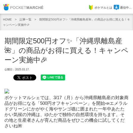
Pocket Marche
ポケマルとは
通信中...
記事一覧
期間限定500円オフ✨「沖縄県離島産🌺」の商品がお得に買える！キ
HOME
ャンペーン実施中🎉
期間限定500円オフ✨「沖縄県離島産
🌺」の商品がお得に買える！キャンペ
ーン実施中🎉
公開日：2025.03.17.
ポケットマルシェでは、3/17（月）から沖縄県離島産の対象商
品がお得になる「500円オフキャンペーン」を開始📣エメラル
ドグリーンにかがやく海やサンゴ礁に囲まれた一年中あたた
かい気候の沖縄は、ゆたかで独特の自然環境を持ちます。そ
の地と生産者さんが育んだ商品をぜひこの機会に試してくだ
さいね🌺