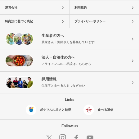
運営会社
利用規約
特商法に基づく表記
プライバシーポリシー
生産者の方へ
農家さん・漁師さんを募集しています!
法人・自治体の方へ
アライアンスのご相談はこちらから
採用情報
生産者と食べる人をつなぎたい
Links
ポケマルふるさと納税
食べる通信
Follow us