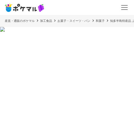
産直・通販のポケマル
加工食品
お菓子・スイーツ・パン
和菓子
知多半島特産品 ふ