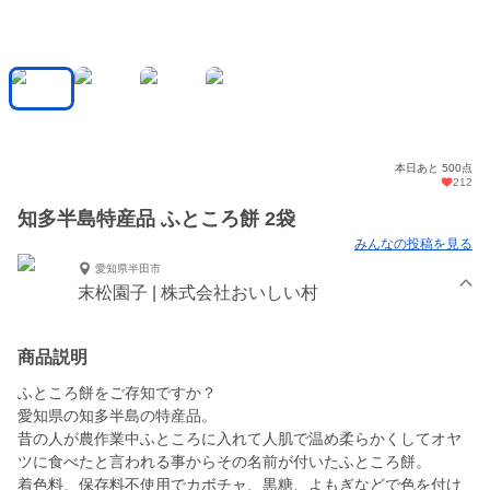
本日あと 500点
212
知多半島特産品 ふところ餅 2袋
みんなの投稿を見る
愛知県半田市
末松園子 | 株式会社おいしい村
商品説明
ふところ餅をご存知ですか？
愛知県の知多半島の特産品。
昔の人が農作業中ふところに入れて人肌で温め柔らかくしてオヤ
ツに食べたと言われる事からその名前が付いたふところ餅。
着色料、保存料不使用でカボチャ、黒糖、よもぎなどで色を付け