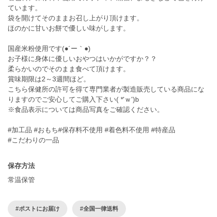
ています。
袋を開けてそのままお召し上がり頂けます。
ほのかに甘いお餅で優しい味がします。
国産米粉使用です(●´ー｀●)
お子様に身体に優しいおやつはいかがですか？？
柔らかいのでそのまま食べて頂けます。
賞味期限は2～3週間ほど。
こちら保健所の許可を得て専門業者が製造販売している商品にな
りますのでご安心してご購入下さい( *'ｗ')b
※食品表示については商品写真をご確認ください。
#加工品 #おもち#保存料不使用 #着色料不使用 #特産品
#こだわりの一品
保存方法
常温保管
#ポストにお届け
#全国一律送料