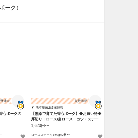
ポーク）
熊野博崇
熊野博崇
熊本県菊池郡菊陽町
た香心ポークの
【無薬で育てた香心ポーク】◆お買い得◆
）
厚切り！ロース/肩ロース カツ・ステー
キ用
1,620円〜
〜
ロースステーキ150g×2枚〜