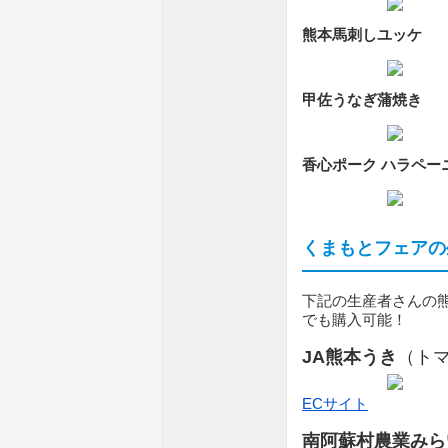
熊本馬刺しユッケ
甲佐うなぎ蒲焼き
香心ポーク ハラペー
くまもとフェアの
下記の生産者さんの
でも購入可能！
JA熊本うき
（ト
ECサイト
南阿蘇村農業みら