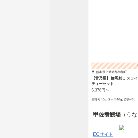
熊本県上益城郡御船町
【菅乃屋】 鮮馬刺し スライ
ティーセット
5,378円〜
甲佐養鰻場
（うな
ECサイト