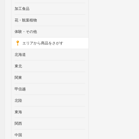
加工食品
花・観葉植物
体験・その他
エリアから商品をさがす
北海道
東北
関東
甲信越
北陸
東海
関西
中国