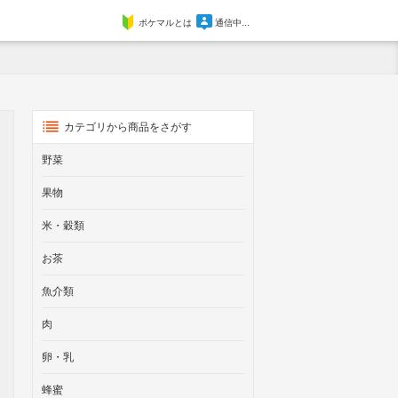
ポケマルとは
通信中...
カテゴリから商品をさがす
野菜
果物
米・穀類
お茶
魚介類
肉
卵・乳
蜂蜜