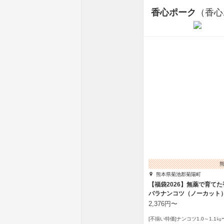
香心ポーク
（香心
熊本県菊池郡菊陽町
【福袋2026】無薬で育て
バラナンコツ（ノーカット
2,376円〜
[不揃い特価]ナンコツ1.0～1.1㎏