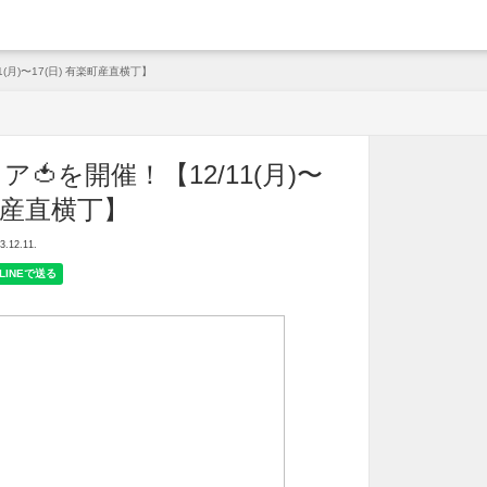
arche
(月)〜17(日) 有楽町産直横丁】
🍅を開催！【12/11(月)〜
楽町産直横丁】
12.11.