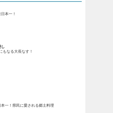
量日本一！
浸し
上にもなる大長なす！
日本一！県民に愛される郷土料理