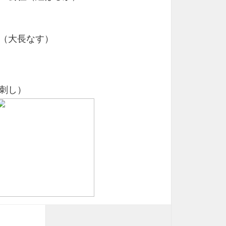
（大長なす）
刺し）