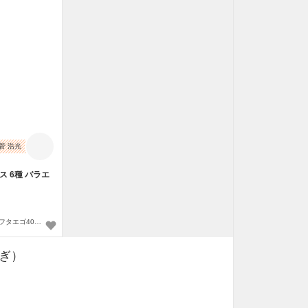
菅 浩光
ス 6種 バラエ
霜降り40g,ロース40g, 赤身40g, フタエゴ40g,うまトロ60g,ユッケ50g〜
ぎ）