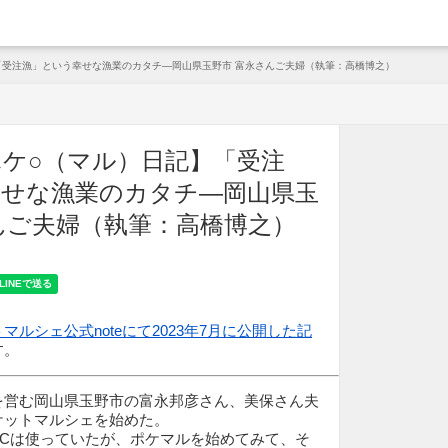
arche
「受注漁」という幸せな漁業のカタチ—岡山県玉野市 富永さんご夫婦（執筆：高橋博之）
ケ○（マル）日記】「受注
幸せな漁業のカタチ—岡山県玉
んご夫婦（執筆：高橋博之）
マルシェ公式noteにて2023年7月に公開した記
す。
を営む岡山県玉野市の富永邦彦さん、美保さん夫
ケットマルシェを始めた。
ECは使っていたが、ポケマルを始めてみて、そ