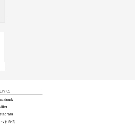
LINKS
acebook
itter
nstagram
食べる通信