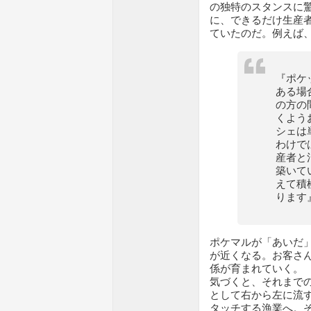
の独特のスタンスに
に、できるだけ生産
ていたのだ。例えば、
『ポケ
ある場
の方の
くよう
シェは
わけで
産者と
築いて
えて積
ります
ポケマルが「あいだ
が近くなる。お客さ
係が育まれていく。
気づくと、それまでの
として右から左に流
タッチする漁業へ。