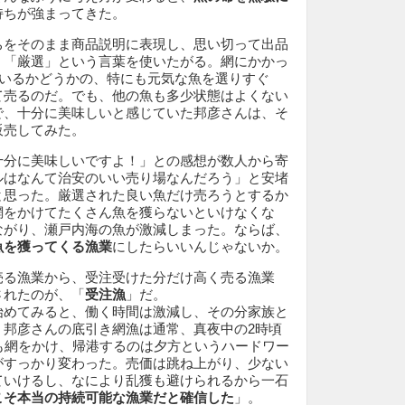
持ちが強まってきた。
ちをそのまま商品説明に表現し、思い切って出品
く「厳選」という言葉を使いたがる。網にかかっ
尾いるかどうかの、特にも元気な魚を選りすぐ
て売るのだ。でも、他の魚も多少状態はよくない
で、十分に美味しいと感じていた邦彦さんは、そ
販売してみた。
十分に美味しいですよ！」との感想が数人から寄
ルはなんて治安のいい売り場なんだろう」と安堵
と思った。厳選された良い魚だけ売ろうとするか
網をかけてたくさん魚を獲らないといけなくな
ながり、瀬戸内海の魚が激減しまった。ならば、
魚を獲ってくる漁業
にしたらいいんじゃないか。
売る漁業から、受注受けた分だけ高く売る漁業
されたのが、「
受注漁
」だ。
始めてみると、働く時間は激減し、その分家族と
。邦彦さんの底引き網漁は通常、真夜中の2時頃
も網をかけ、帰港するのは夕方というハードワー
がすっかり変わった。売価は跳ね上がり、少ない
ていけるし、なにより乱獲も避けられるから一石
こそ本当の持続可能な漁業だと確信した
」。