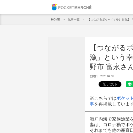
Pocket M
記事一覧
【つながるポケ○（マル）日記】
HOME
【つながるポ
漁」という
野市 富永さ
公開日：2023.07.31.
※こちらでは
ポケット
事
を再掲載していま
瀬戸内海で家族漁業
妻は、コロナ禍でポ
それまでも他の産直