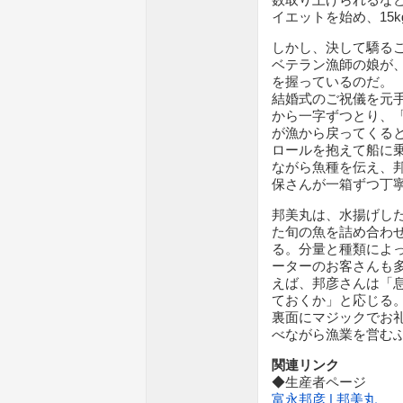
イエットを始め、15
しかし、決して驕る
ベテラン漁師の娘が
を握っているのだ。
結婚式のご祝儀を元
から一字ずつとり、
が漁から戻ってくる
ロールを抱えて船に
ながら魚種を伝え、
保さんが一箱ずつ丁
邦美丸は、水揚げし
た旬の魚を詰め合わ
る。分量と種類によ
ーターのお客さんも
えば、邦彦さんは「
ておくか」と応じる
裏面にマジックでお
べながら漁業を営む
関連リンク
◆生産者ページ
富永邦彦 | 邦美丸