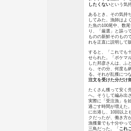
したくない
という気
あるとき、その気持
してみた。漁師はよ
た魚の100尾中、数
り、「厳選」と謳っ
ものの新鮮そのもの
れを正直に説明して
すると、「これでも
せられた。「ポケマ
した邦彦さんは、ふ
ら、その分、何度も
る。それが乱獲につ
注文を受けた分だけ
たくさん獲って安く
へ。そうして編み出
実際に「受注漁」を
過ごす時間が増えた
に出港し、10回以上
クだったが、働き方
漁獲量でも十分やっ
三鳥だった。「
これ