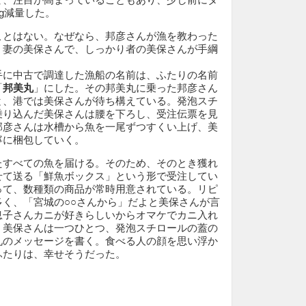
kg減量した。
ことはない。なぜなら、邦彦さんが漁を教わった
、妻の美保さんで、しっかり者の美保さんが手綱
手に中古で調達した漁船の名前は、ふたりの名前
「
邦美丸
」にした。その邦美丸に乗った邦彦さん
と、港では美保さんが待ち構えている。発泡スチ
乗り込んだ美保さんは腰を下ろし、受注伝票を見
邦彦さんは水槽から魚を一尾ずつすくい上げ、美
寧に梱包していく。
たすべての魚を届ける。そのため、そのとき獲れ
せて送る「鮮魚ボックス」という形で受注してい
って、数種類の商品が常時用意されている。リピ
多く、「宮城の○○さんから」だよと美保さんが言
息子さんカニが好きらしいからオマケでカニ入れ
。美保さんは一つひとつ、発泡スチロールの蓋の
礼のメッセージを書く。食べる人の顔を思い浮か
ふたりは、幸せそうだった。