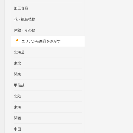
加工食品
花・観葉植物
体験・その他
エリアから商品をさがす
北海道
東北
関東
甲信越
北陸
東海
関西
中国