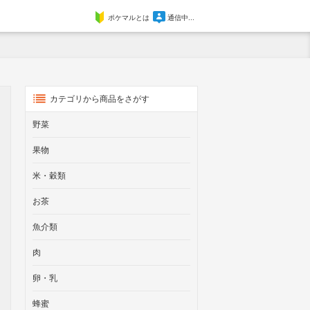
ポケマルとは
通信中...
カテゴリから商品をさがす
野菜
果物
米・穀類
お茶
魚介類
肉
卵・乳
蜂蜜