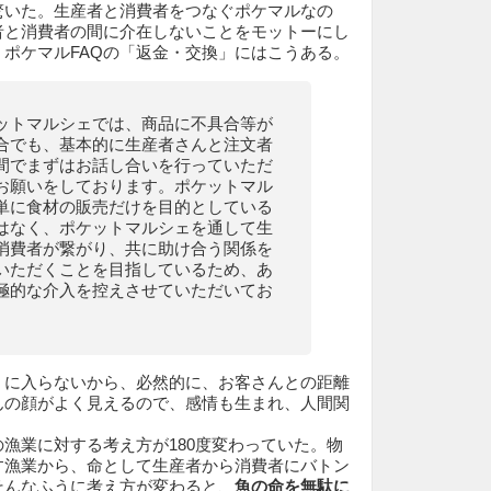
驚いた。生産者と消費者をつなぐポケマルなの
者と消費者の間に介在しないことをモットーにし
ポケマルFAQの「返金・交換」にはこうある。
ットマルシェでは、商品に不具合等が
合でも、基本的に生産者さんと注文者
間でまずはお話し合いを行っていただ
お願いをしております。ポケットマル
単に食材の販売だけを目的としている
はなく、ポケットマルシェを通して生
消費者が繋がり、共に助け合う関係を
いただくことを目指しているため、あ
極的な介入を控えさせていただいてお
』
」に入らないから、必然的に、お客さんとの距離
んの顔がよく見えるので、感情も生まれ、人間関
漁業に対する考え方が180度変わっていた。物
す漁業から、命として生産者から消費者にバトン
そんなふうに考え方が変わると、
魚の命を無駄に