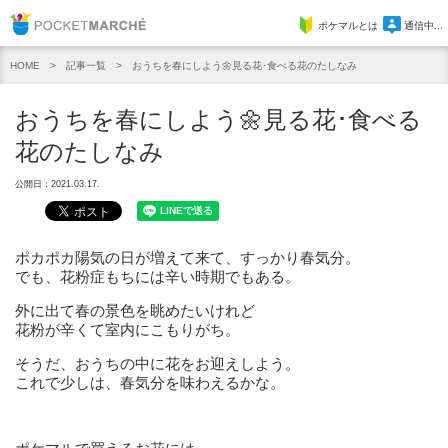
Pocket Marche
ポケマルとは
通信中...
記事一覧
おうちを春にしよう🌼見る花･食べる花のたしなみ
HOME
おうちを春にしよう🌼見る花･食べる
花のたしなみ
公開日：2021.03.17.
ポカポカ陽気の日が増えて来て、すっかり春気分。
でも、花粉症もちには辛い時期でもある。
外に出て春の景色を眺めたいけれど
花粉が辛くて室内にこもりがち。
そうだ、おうちの中に花をお迎えしよう。
これで少しは、春気分を味わえるかな。