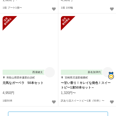
1箱 ブーケ1個〜
1箱 100輪
新規受付停止
新規受付停止
西浦健太
新名加津代
和歌山県西牟婁郡白浜町
宮崎県児湯郡都農町
元気なガーベラ 50本セット
〜甘い香り！キレイな発色！スイー
トピー1束50本セット～
4,950円
1,320円〜
1箱50本
訳あり品スイートピー1束（50本）〜