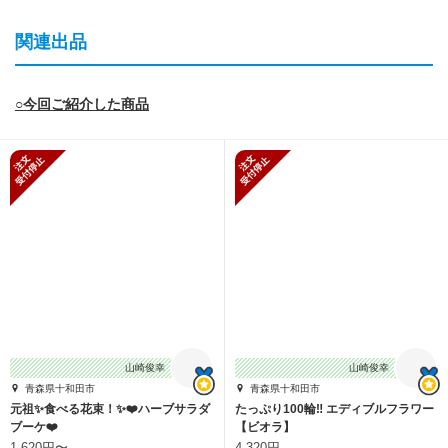
関連出品
○今回ご紹介した商品
新規受付停止
新規受付停止
山崎俊幸
山崎俊幸
青森県十和田市
青森県十和田市
元祖✨食べる花束！✨❤️ハーブサラダ
たっぷり100輪‼️ エディブルフラワー
ブーケ❤️
【ビオラ】
1,620円〜
4,320円