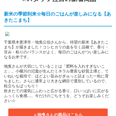
新米の季節到来☆毎日のごはんが楽しみになる【あ
きたこまち】
千葉県木更津市・地曵公伯さんから、待望の新米【あきたこ
まち】が届きました！コシヒカリの血を引く品種で、香り・
甘み・粘りのバランスがよく、毎日のごはんがつい楽しみに
なるお米です。
地曵さんが大切にしていることは「肥料を入れすぎないこ
と」。小櫃川の氾濫が生んだミネラル豊富な砂質土壌と、て
いねいな栽培で、ほどよい旨みがぎゅっと詰まった一粒に育
ちました。さらに通常より大きな網目で選別しているので、
粒立ちもばっちり！
炊きたての湯気にふわっと広がる香り、口いっぱいに広がる
ふっくら食感…。今だけのごちそうを、どうぞお楽しみくだ
さい☆
＞地曵さんの商品はこちら