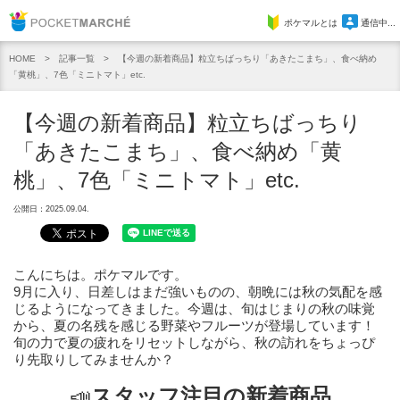
Pocket Marche
ポケマルとは
通信中...
記事一覧
【今週の新着商品】粒立ちばっちり「あきたこまち」、食べ納め
HOME
「黄桃」、7色「ミニトマト」etc.
【今週の新着商品】粒立ちばっちり
「あきたこまち」、食べ納め「黄
桃」、7色「ミニトマト」etc.
公開日：2025.09.04.
こんにちは。ポケマルです。
9月に入り、日差しはまだ強いものの、朝晩には秋の気配を感
じるようになってきました。今週は、旬はじまりの秋の味覚
から、夏の名残を感じる野菜やフルーツが登場しています！
旬の力で夏の疲れをリセットしながら、秋の訪れをちょっぴ
り先取りしてみませんか？
📣
スタッフ注目の新着商品