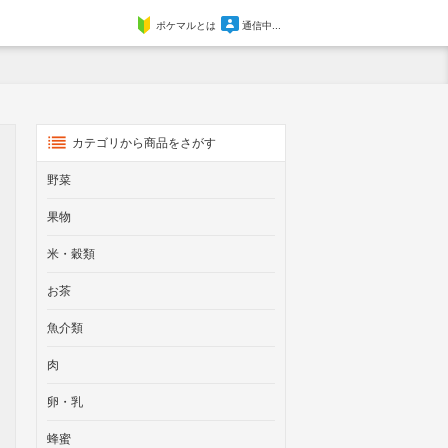
ポケマルとは
通信中...
カテゴリから商品をさがす
野菜
果物
米・穀類
お茶
魚介類
肉
卵・乳
蜂蜜