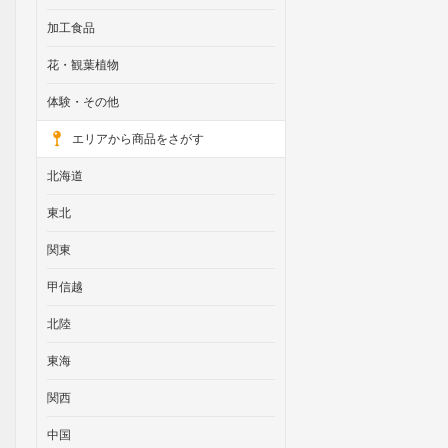
加工食品
花・観葉植物
体験・その他
エリアから商品をさがす
北海道
東北
関東
甲信越
北陸
東海
関西
中国