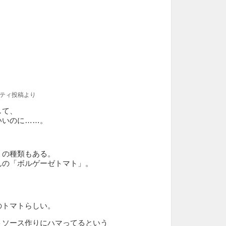
ニティ投稿より
して、
いいのに……。
」の種類もある。
んの「ボルゲーゼトマト」。
のトマトらしい。
トソース作りにハマってるという