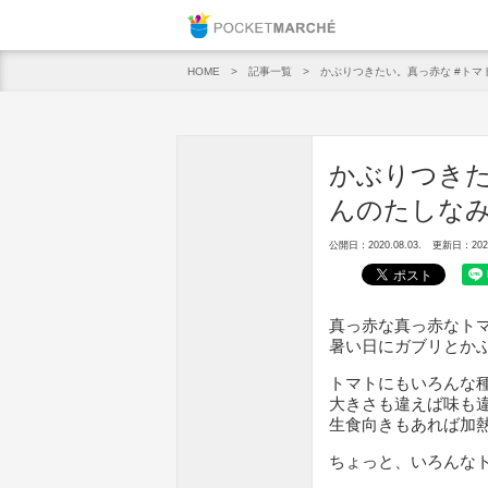
Pocket M
記事一覧
かぶりつきたい。真っ赤な #トマ
HOME
かぶりつきた
んのたしな
公開日：2020.08.03.
更新日：2020.
真っ赤な真っ赤なト
暑い日にガブリとか
トマトにもいろんな
大きさも違えば味も
生食向きもあれば加
ちょっと、いろんな