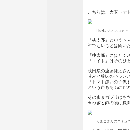
こちらは、大玉トマ
Lioyicoさんのコ
「桃太郎」というト
誰でもいちどは聞い
「桃太郎」にはたく
「エイト」はそのひ
秋田県の遠藤翔太さ
甘みと酸味のバラン
「トマト嫌いの子供
という声もあるのだ
そのままガブリはも
玉ねぎと酢の物は夏
くまこさんのコミュ