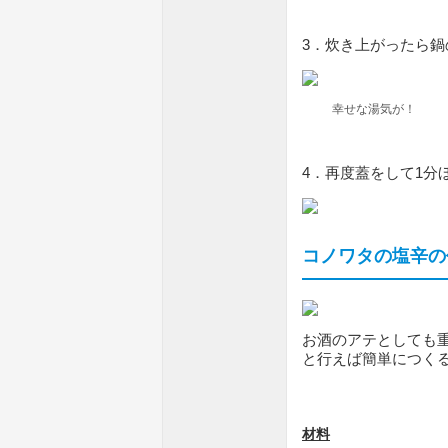
3．炊き上がったら
幸せな湯気が！
4．再度蓋をして1分
コノワタの塩辛の
お酒のアテとしても
と行えば簡単につく
材料