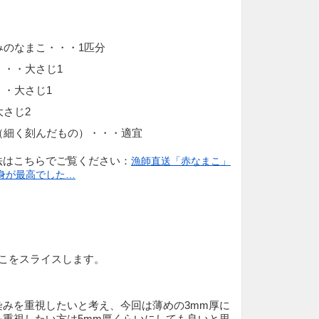
みのなまこ・・・1匹分
・・・大さじ1
・・大さじ1
大さじ2
（細く刻んだもの）・・・適宜
法はこちらでご覧ください：
漁師直送「赤なまこ」
身が最高でした…
まこをスライスします。
染みを重視したいと考え、今回は薄めの3mm厚に
を重視したい方は5mm厚くらいにしても良いと思