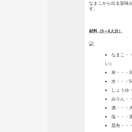
なまこから出る旨味
す。
材料（5～6人分）
なまこ・
い）
米・・・3
水・・・54
しょうゆ
みりん・
酒・・・
塩・・・
昆布・・・