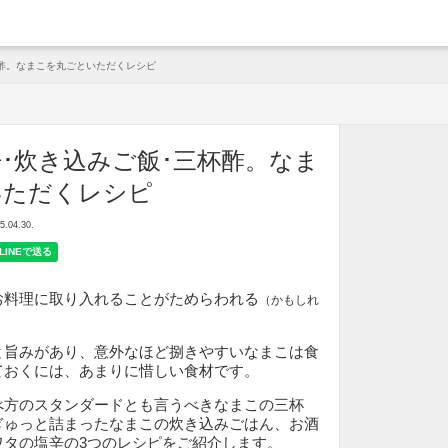
arche
杯酢。なまこを丸ごといただくレシピ
･炊き込みご飯･三杯酢。なま
いただくレシピ
04.30.
お料理に取り入れることがためらわれる
（かもしれ
と旨みがあり、意外なほど捌きやすいなまこは食
ておくには、あまりに惜しい食材です。
べ方のスタンダードとも言うべきなまこの三杯
ぎゅっと詰まったなまこの炊き込みごはん、お酒
ワタの塩辛の3つのレシピをご紹介します。