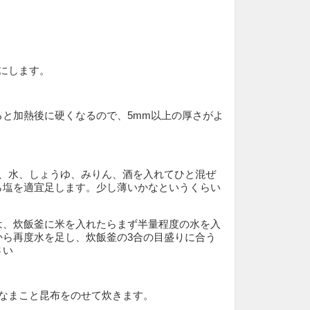
にします。
ると加熱後に硬くなるので、5mm以上の厚さがよ
れ、水、しょうゆ、みりん、酒を入れてひと混ぜ
ら塩を適宜足します。少し薄いかなというくらい
。
は、炊飯釜に米を入れたらまず半量程度の水を入
から再度水を足し、炊飯釜の3合の目盛りに合う
さい
のなまこと昆布をのせて炊きます。