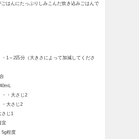
がごはんにたっぷりしみこんだ炊き込みごはんで
・・1～2匹分（大きさによって加減してくださ
合
0mL
・・・大さじ2
・・大さじ2
大さじ1
適宜
5g程度