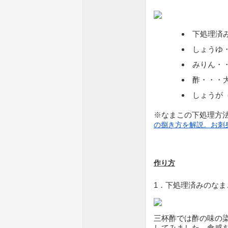
下処理済
しょうゆ
みりん・
酢・・・
しょうが
※なまこの下処理方
の捌き方を解説。お刺
作り方
1．下処理済みのな
三杯酢では酢の味の
してみました。食感