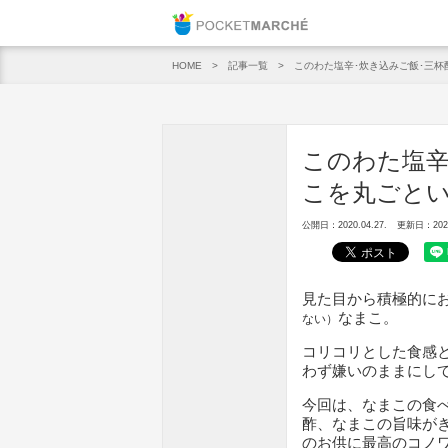
Pocket M
記事一覧
このわた塩辛･炊き込みご飯･三
HOME
このわた塩辛
こを丸ごと
公開日：2020.04.27.
更新日：2025.
見た目から積極的に
なまこ。
ない）
コリコリとした食感
わず嫌いのままにし
今回は、なまこの食
酢、なまこの旨味が
のお供に最高のコノ