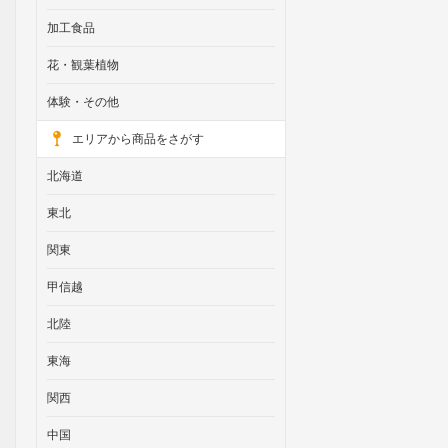
加工食品
花・観葉植物
体験・その他
エリアから商品をさがす
北海道
東北
関東
甲信越
北陸
東海
関西
中国