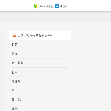
ポケマルとは
通信中...
カテゴリから商品をさがす
野菜
果物
米・穀類
お茶
魚介類
肉
卵・乳
蜂蜜