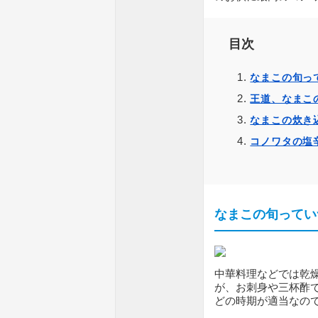
目次
なまこの旬っ
王道、なまこ
なまこの炊き
コノワタの塩
なまこの旬ってい
中華料理などでは乾
が、お刺身や三杯酢
どの時期が適当なの