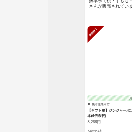
熊本県で桃・すもも
さんが販売されてい
販売終了
熊本県熊本市
【ギフト箱】ジンジャーボンバ
本(6倍希釈)
3,268円
720ml×2本