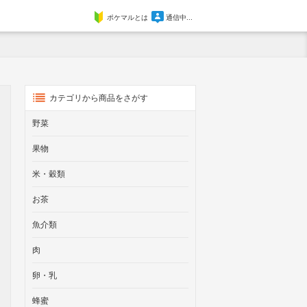
ポケマルとは
通信中...
カテゴリから商品をさがす
野菜
果物
米・穀類
お茶
魚介類
肉
卵・乳
蜂蜜