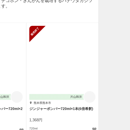
・デコポン・きんかんを栽培するハナウタカジツ
ます。
販売終了
片山和洋
片山和洋
熊本県熊本市
ー720ml×2
ジンジャーボンバー720ml×1本(6倍希釈)
1,368円
720ml