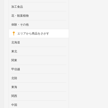
加工食品
花・観葉植物
体験・その他
エリアから商品をさがす
北海道
東北
関東
甲信越
北陸
東海
関西
中国