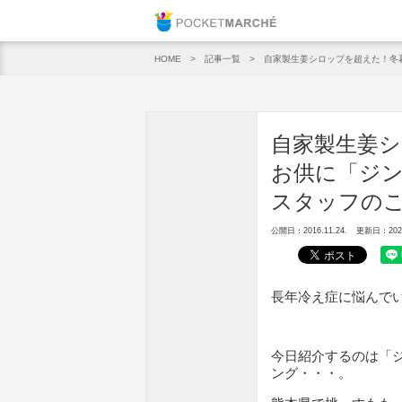
Pocket M
記事一覧
自家製生姜シロップを超えた！冬
HOME
自家製生姜
お供に「ジン
スタッフの
公開日：2016.11.24.
更新日：2020.
長年冷え症に悩んで
今日紹介するのは「
ング・・・。