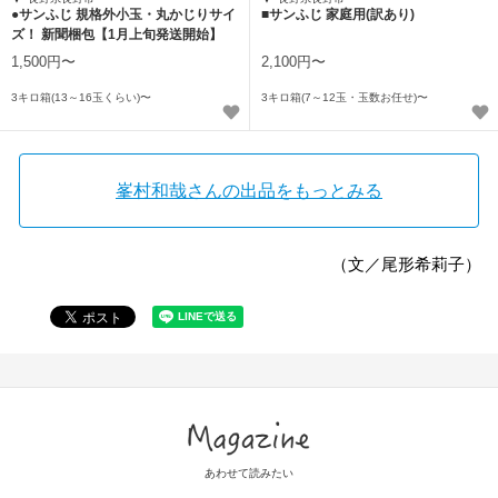
●サンふじ 規格外小玉・丸かじりサイ
■サンふじ 家庭用(訳あり)
ズ！ 新聞梱包【1月上旬発送開始】
1,500円〜
2,100円〜
3キロ箱(13～16玉くらい)〜
3キロ箱(7～12玉・玉数お任せ)〜
峯村和哉さんの出品をもっとみる
（文／尾形希莉子）
Magazine
あわせて読みたい