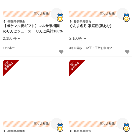
三ツ井和哉
三ツ井和哉
長野県長野市
長野県長野市
【ポケマル夏ギフト】マルサ果樹園
ぐんま名月 家庭用(訳あり)
のりんごジュース りんご果汁100%
使用
2,150円〜
2,100円〜
1ℓ×2本〜
3キロ箱(7～12玉・玉数お任せ)〜
新規受付停止
新規受付停止
三ツ井和哉
三ツ井和哉
長野県長野市
長野県長野市