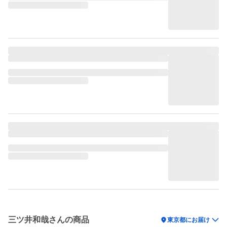
三ツ井和哉さんの商品
location_on
東京都にお届け