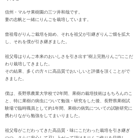
信州・マルサ果樹園の三ツ井和哉です。

妻の志帆と一緒にりんごを栽培しています。

曾祖母がりんご栽培を始め、それを祖父が引継ぎりんご畑を拡大
し、それを僕が引き継ぎました。

祖父母はりんご本来のおいしさを引き出す”樹上完熟りんご”にこだ
わり栽培してきました。

その結果、多くの方々に高品質でおいしいと評価を頂くことがで
きました。

僕は、長野県農業大学校で2年間、果樹の栽培技術はもちろんのこ
と、特に果樹の病虫について勉強・研究をした後、長野県果樹試
験場で臨時職員として約1年間、果樹の病気についての試験研究に
携わりながら勉強をしてまいりました。

祖父母がこだわってきた高品質・味にこだわった栽培を引き継ぎ
つつ、さらに安心して召し上がって頂けるりんご作りを目指し、