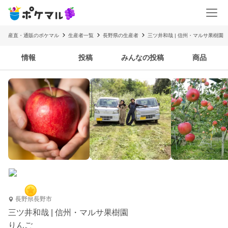
産直・通販のポケマル
生産者一覧
長野県の生産者
三ツ井和哉 | 信州・マルサ果樹園
情報
投稿
みんなの投稿
商品
長野県長野市
三ツ井和哉 | 信州・マルサ果樹園
りんご