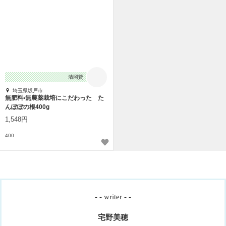
清岡賢
埼玉県坂戸市
無肥料•無農薬栽培にこだわった た
んぽぽの根400g
1,548円
400
- - writer - -
宅野美穂