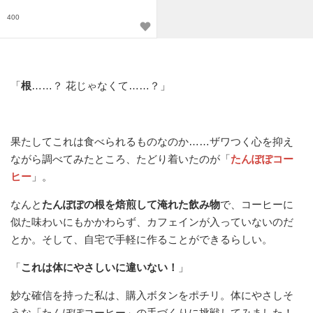
400
「
根
……？ 花じゃなくて……？」
果たしてこれは食べられるものなのか……ザワつく心を抑え
ながら調べてみたところ、たどり着いたのが「
たんぽぽコー
ヒー
」。
なんと
たんぽぽの根を焙煎して淹れた飲み物
で、コーヒーに
似た味わいにもかかわらず、カフェインが入っていないのだ
とか。そして、自宅で手軽に作ることができるらしい。
「
これは体にやさしいに違いない！
」
妙な確信を持った私は、購入ボタンをポチリ。体にやさしそ
うな「たんぽぽコーヒー」の手づくりに挑戦してみました！