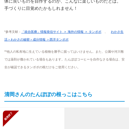
体に良いものを自作するのが、こんなに楽しいものだとは。
手づくりに目覚めたかもしれません！
*参考文献：
「統合医療」情報発信サイト > 海外の情報 > タンポポ
、
わかさ生
活＞わかさの秘密＞成分情報 ＞西洋タンポポ
**他人の私有地に生えている植物を勝手に掘ってはいけません。また、公園や河川敷
では薬剤が撒かれている場合もあります。たんぽぽコーヒーを自作なさる場合は、安
全が確認できるタンポポの根だけをご使用ください。
清岡さんのたんぽぽの根っこはこちら
販売終了