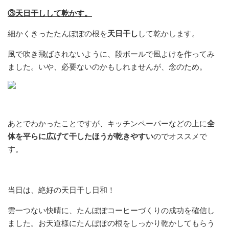
③天日干しして乾かす。
細かくきったたんぽぽの根を
天日干し
して乾かします。
風で吹き飛ばされないように、段ボールで風よけを作ってみ
ました。いや、必要ないのかもしれませんが、念のため。
あとでわかったことですが、キッチンペーパーなどの上に
全
体を平らに広げて干したほうが乾きやすい
のでオススメで
す。
当日は、絶好の天日干し日和！
雲一つない快晴に、たんぽぽコーヒーづくりの成功を確信し
ました。お天道様にたんぽぽの根をしっかり乾かしてもらう