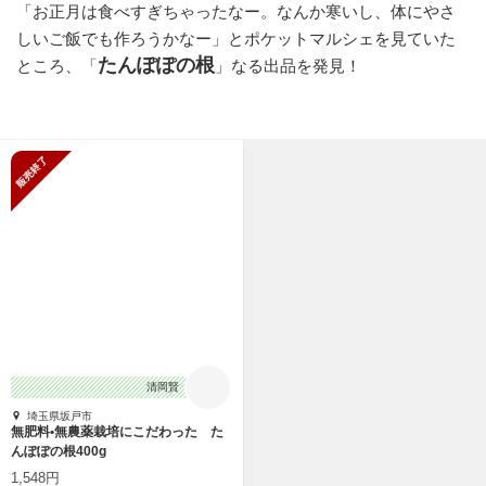
「お正月は食べすぎちゃったなー。なんか寒いし、体にやさ
しいご飯でも作ろうかなー」とポケットマルシェを見ていた
たんぽぽの根
ところ、「
」なる出品を発見！
販売終了
清岡賢
埼玉県坂戸市
無肥料•無農薬栽培にこだわった た
んぽぽの根400g
1,548円