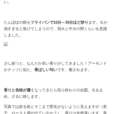
い。
たんぽぽの根を
フライパンで15分～30分ほど炒り
ます。火が
強すぎると焦げてしまうので、弱火と中火の間くらいを意識
しました。
少し経つと、なんだか良い香りがしてきました！アーモンド
かナッツに似た、
香ばしい匂い
です。癒されます。
香りと色味が濃く
なってきたら煎り終わりの合図。火を止
め、ざるに移します。
写真では炒る前とそこまで変化がないように見えますが（若
干、ロースト感が出ているか？）、香りは全然違います。香