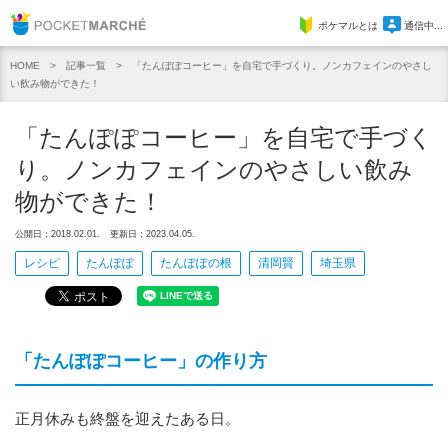
Pocket Marche
ポケマルとは
通信中...
記事一覧
「たんぽぽコーヒー」を自宅で手づくり。ノンカフェインのやさし
HOME
い飲み物ができた！
「たんぽぽコーヒー」を自宅で手づく
り。ノンカフェインのやさしい飲み
物ができた！
公開日：2018.02.01.
更新日：2023.04.05.
レシピ
たんぽぽ
たんぽぽの根
清岡賢
埼玉県
「たんぽぽコーヒー」の作り方
正月休みも終盤を迎えたある日。