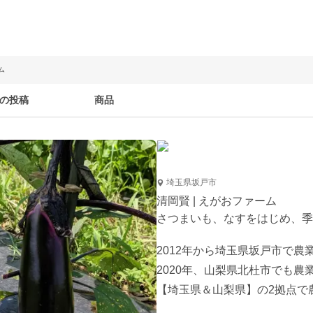
ム
の投稿
商品
埼玉県坂戸市
清岡賢 | えがおファーム
さつまいも、なすをはじめ、季
2012年から埼玉県坂戸市で農
2020年、山梨県北杜市でも農
【埼玉県＆山梨県】の2拠点で