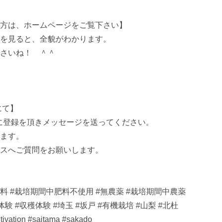
方は、ホームページをご覧下さい】

を見ると、全貌がわかります。

さいね！　＾＾

て】

ne@に登録を頂きメッセージを送ってください。

ます。

スへご質問をお願いします。

無肥料 #栽培期間中肥料不使用 #無農薬 #栽培期間中農薬
 #収穫体験 #埼玉 #坂戸 #有機栽培 #山梨 #北杜

tivation #saitama #sakado