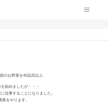
節のお野菜を40品目以上
業を始めましたが・・・

業に従事することになりました。

農業をやります。
