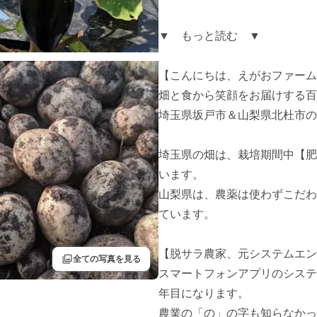
▼　もっと読む　▼

【こんにちは、えがおファーム
畑と食から笑顔をお届けする百
埼玉県坂戸市＆山梨県北杜市の
埼玉県の畑は、栽培期間中【肥
います。

山梨県は、農薬は使わずこだわ
ています。

【脱サラ農家、元システムエン
filter
全ての写真を見る
スマートフォンアプリのシステ
年目になります。

農業の「の」の字も知らなかっ