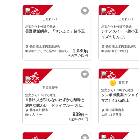
注
文
受
付
停
止
注
文
受
付
停
止
中
中
上野れい子
上野れい子
注文から3~6日で発送
注文から3~6日で発送
長野県飯綱産。「サンふじ」超小玉
シナノスイート超小玉。 丸かじり
イズのりんご。
長野県上水内郡飯綱町
長野県上水内郡飯綱町
1,080
3㎏箱にごろごろ詰め15個から16個
3㎏箱(16玉〜20玉)
円
+送料
745円
注
文
受
付
停
止
注
文
受
付
停
止
中
中
葛原 哲
羽田眞紀子
注文から1~16日で発送
タンポポ農園のシャイ
注文から2~5日で発送
９割の人が知らないわずかな酸味と
マス）4.2kg以上
濃厚な味わい ドライフルーツほお
北海道札幌市
岡山県岡山市
ずき
939
50ｇ入り
〜
１箱に8房前後
円
〜
+送料
200円