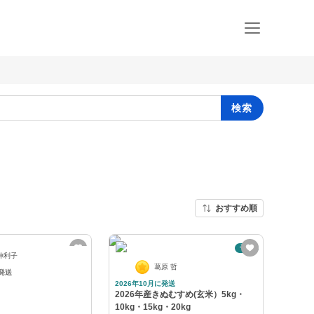
検索
おすすめ順
予約
伸利子
葛原 哲
発送
2026年10月に発送
2026年産きぬむすめ(玄米）5kg・
10kg・15kg・20kg