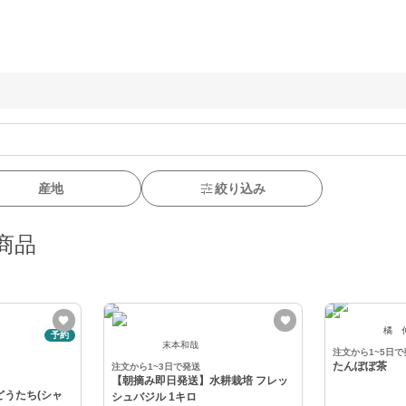
産地
絞り込み
商品
橘 
予約
末本和哉
注文から1~5日で
たんぽぽ茶
注文から1~3日で発送
【朝摘み即日発送】水耕栽培 フレッ
どうたち(シャ
シュバジル 1キロ