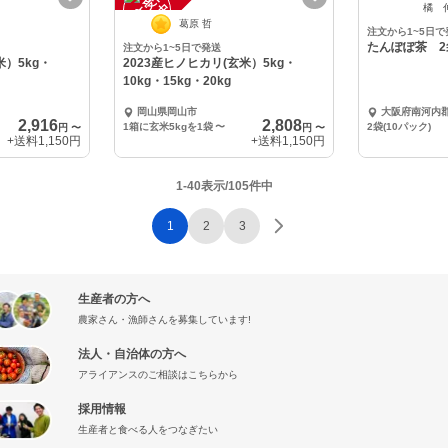
注
文
受
付
停
止
注
文
受
付
停
止
中
中
橘 
葛原 哲
注文から1~5日で
たんぽぽ茶 2
注文から1~5日で発送
米）5kg・
2023産ヒノヒカリ(玄米）5kg・
10kg・15kg・20kg
岡山県岡山市
大阪府南河内
2,916
2,808
1箱に玄米5kgを1袋
〜
2袋(10パック)
円
〜
円
〜
+送料
1,150円
+送料
1,150円
1-40表示/105件中
1
2
3
生産者の方へ
農家さん・漁師さんを募集しています!
法人・自治体の方へ
アライアンスのご相談はこちらから
採用情報
生産者と食べる人をつなぎたい