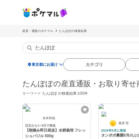
産直・通販のポケマル
たんぽぽの検索結果
location_on
カテゴリ
東京都にお届け
たんぽぽの産直通販・お取り寄せ
キーワード
たんぽぽ
の検索結果:105件
末本和哉
葛原 哲
注文から1~3日で発送
【朝摘み即日発送】水耕栽培 フレッ
2026年9月に発送
タンポポ農園9月のぶ
シュバジル 500g