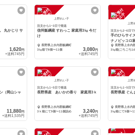
注
文
受
付
停
止
注
文
受
付
停
止
中
中
上野れい子
上野
注文から1~3日で発送
 サ
信州飯綱産 すわっこ 家庭用3㎏ 今だ
注文から2~6日で
手のひらサイ
け
ナノピッコロ
長野県上水内郡飯綱町
長野県上水内
になります❗
1,620
3,080
3㎏箱で8個〜11個
3㎏箱(ごろごろ14
円
円
+送料
745円
+送料
745円
注
文
受
付
停
止
注
文
受
付
停
止
中
中
上野れい子
上野
注文から1~5日で発送
注文から1~5日で
ン（岡山シャ
長野県産 あいかの香り 家庭用3ｋ
長野県産 ぐん
長野県上水内郡飯綱町
長野県上水内
11,880
3,240
3ｋ箱にて9個〜11個詰め
3㎏箱にて9個〜1
円
円
+送料
1,535円
+送料
745円