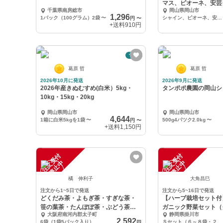
マス、ピオーネ、安芸
千葉県南房総市
岡山県岡山市
1,296
1パック（100グラム）2袋
〜
シャイン、ピオーネ、安芸クイーン2kg以上
円
〜
+送料
910円
予約
葛原 哲
葛原 哲
2026年10月に発送
2026年9月に発送
2026年産きぬむすめ(白米）5kg・
タンポポ農園の岡山シ
10kg・15kg・20kg
岡山県岡山市
岡山県岡山市
4,644
1箱に白米5kgを1袋
〜
500g4パツク2.0kg
〜
円
〜
+送料
1,150円
注
文
受
付
停
止
注
文
受
付
停
止
中
中
橘 伸利子
大角昌巳
注文から1~5日で発送
注文から5~16日で発送
どくだみ茶・よもぎ茶・すぎな茶・
【ハーブ栽培セット付
笹の葉茶・たんぽぽ茶・ぶどう茶
ガニック野菜セット（
大阪府南河内郡太子町
静岡県掛川市
各1袋
2,592
6袋（1袋5パック入り）
Ｓセット（６～８袋・２～３人家族５日分くらい）
円