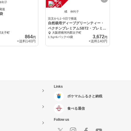
注
文
受
付
停
止
中
伸利子
発送
橘 伸利子
袋
注文から1~5日で発送
自然栽培ディープグリーンティー・
ペクチンプレミアムSBT2・プレミア
郡太子町
大阪府南河内郡太子町
ムSBT
864
3,672
1.5g×6パック×3袋
円
円
+送料
140円
+送料
140円
Links
ポケマルふるさと納税
食べる通信
Follow us