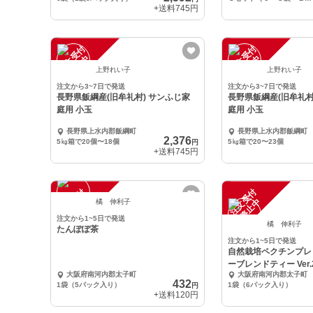
+送料
745円
注
文
受
付
停
止
注
文
受
付
停
止
中
中
上野れい子
上野れい子
注文から3~7日で発送
注文から3~7日で発送
長野県飯綱産(旧牟礼村) サンふじ家
長野県飯綱産(旧牟礼村
庭用 小玉
庭用 小玉
長野県上水内郡飯綱町
長野県上水内郡飯綱町
2,376
5㎏箱で20個〜18個
5㎏箱で20〜23個
円
+送料
745円
注
文
受
付
停
止
注
文
受
付
停
止
中
中
橘 伸利子
注文から1~5日で発送
橘 伸利子
たんぽぽ茶
注文から1~5日で発送
自然栽培ペクチンプレ
ーブレンドティー Ver.
大阪府南河内郡太子町
大阪府南河内郡太子町
432
1袋（5パック入り）
1袋（6パック入り）
円
+送料
120円