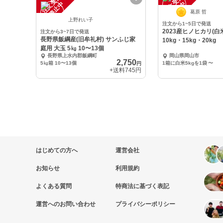
注
文
受
付
停
止
注
文
受
付
停
止
中
中
葛原 哲
上野れい子
注文から1~5日で発送
2023産ヒノヒカリ(白
注文から3~7日で発送
長野県飯綱産(旧牟礼村) サンふじ家
10kg・15kg・20kg
庭用 大玉 5㎏ 10〜13個
長野県上水内郡飯綱町
岡山県岡山市
2,750
5㎏箱 10〜13個
1箱に白米5kgを1袋
〜
円
+送料
745円
はじめての方へ
運営会社
お知らせ
利用規約
よくある質問
特商法に基づく表記
運営へのお問い合わせ
プライバシーポリシー