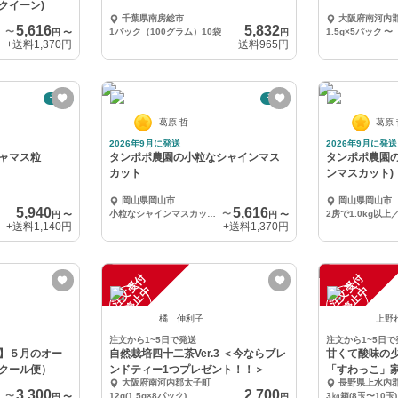
クイーン)
千葉県南房総市
大阪府南河内
5,616
5,832
〜
1パック（100グラム）10袋
1.5g×5パック
〜
円
〜
円
+送料
1,370円
+送料
965円
予約
予約
葛原 哲
葛原
2026年9月に発送
2026年9月に発送
ャマス粒
タンポポ農園の小粒なシャインマス
タンポポ農園
カット
ンマスカット)
岡山県岡山市
岡山県岡山市
5,940
5,616
小粒なシャインマスカット2kg以上
〜
2房で1.0kg以上
円
〜
円
〜
+送料
1,140円
+送料
1,370円
注
文
受
付
停
止
注
文
受
付
停
止
中
中
橘 伸利子
上野
注文から1~5日で発送
注文から1~5日で
】５月のオー
自然栽培四十二茶Ver.3 ＜今ならブレ
甘くて酸味の
クール便）
ンドティー1つプレゼント！！＞
「すわっこ」家
大阪府南河内郡太子町
長野県上水内
3,300
2,700
〜
12g(1.5g×8パック)
3㎏箱(8玉〜10玉)
円
〜
円