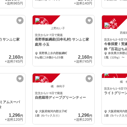
+送料
965円
+送料
140円
注
文
受
付
停
止
注
文
受
付
停
止
中
中
上野れい子
西畑
注文から3~7日で発送
) サンふじ家
長野県飯綱産(旧牟礼村) サンふじ家
注文から2~5日で
今春採蜜！荒
庭用 小玉
粋『百花はちみ
長野県上水内郡飯綱町
奈良県大和郡
2,160
2,160
5㎏箱に18個から23個
1瓶（120g）
〜
円
円
+送料
745円
+送料
745円
注
文
受
付
停
止
注
文
受
付
停
止
中
中
橘 
橘 伸利子
注文から1~5日で
ライトグリー
注文から1~5日で発送
自然栽培ディープグリーンティー
ミアムスーパ
2
大阪府南河内郡太子町
大阪府南河内
1,296
1,296
1袋（6パック入り）
1袋（5パック入
円
円
+送料
120円
+送料
120円