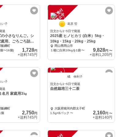
注
文
受
付
停
止
中
れい子
葛原 哲
発送
注文から1~5日で発送
ズの小さなりんご。シ
2025産 ヒノヒカリ (白米）5kg・
家庭用、ごろごろ詰め
10kg・15kg・20kg・25kg
郡飯綱町
岡山県岡山市
1,728
9,828
個〜16個)
１箱に白米10kgを1袋
〜
円
円
〜
+送料
745円
+送料
1,205円
注
文
受
付
停
止
中
橘 伸利子
れい子
注文から1~5日で発送
自然栽培三十二茶
発送
ま名月 家庭用3㎏
郡飯綱町
大阪府南河内郡太子町
2,750
2,160
1個
1.5g×8パック
〜
円
円
〜
+送料
745円
+送料
140円