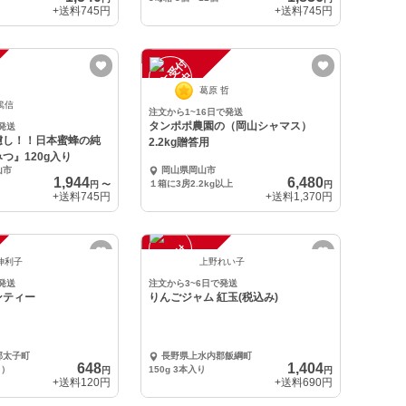
+送料
745円
+送料
745円
注
文
受
付
停
止
中
葛原 哲
篤信
注文から1~16日で発送
タンポポ農園の（岡山シャマス）
発送
濾し！！日本蜜蜂の純
2.2kg贈答用
つ』120g入り
山市
岡山県岡山市
1,944
6,480
１箱に3房2.2kg以上
円
〜
円
+送料
745円
+送料
1,370円
注
文
受
付
停
止
中
伸利子
上野れい子
発送
注文から3~6日で発送
ンティー
りんごジャム 紅玉(税込み)
郡太子町
長野県上水内郡飯綱町
648
1,404
り）
150g 3本入り
円
円
+送料
120円
+送料
690円