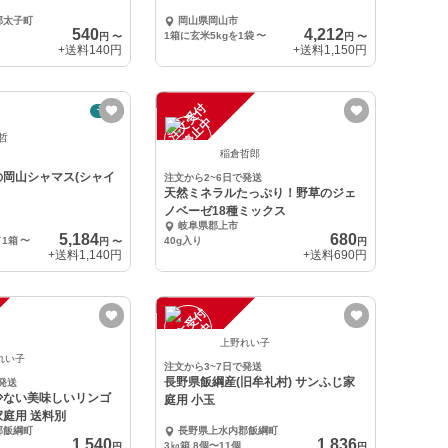
郡太子町
岡山県岡山市
540
4,212
1箱に玄米5kgを1袋
〜
円
〜
円
〜
+送料
140円
+送料
1,150円
注
文
受
付
停
止
予約
中
 哲
稲倉哲郎
の岡山シャマス(シャイ
注文から2~6日で発送
天然ミネラルたっぷり！野草のジェ
ノベーゼ18種ミックス
岐阜県郡上市
5,184
680
／1箱
〜
40g入り
円
〜
円
+送料
1,140円
+送料
690円
注
文
受
付
停
止
中
上野れい子
れい子
注文から3~7日で発送
長野県飯綱産(旧牟礼村) サンふじ家
発送
少ない美味しいリンゴ
庭用 小玉
庭用 送料別
郡飯綱町
長野県上水内郡飯綱町
1,540
1,836
3㎏箱 8個〜11個
円
円