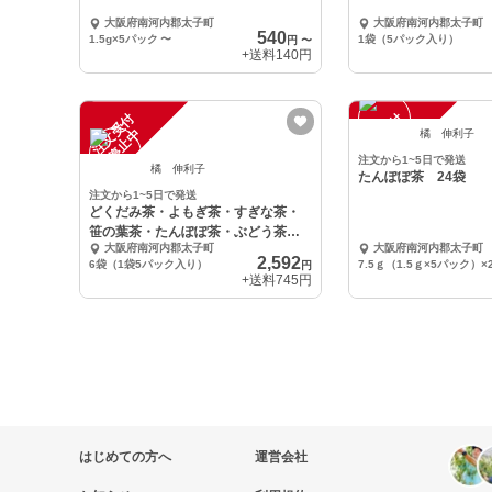
大阪府南河内郡太子町
大阪府南河内郡太子町
540
1.5g×5パック
〜
1袋（5パック入り）
円
〜
+送料
140円
注
文
受
付
停
止
注
文
受
付
停
止
中
中
橘 伸利子
注文から1~5日で発送
橘 伸利子
たんぽぽ茶 24袋
注文から1~5日で発送
どくだみ茶・よもぎ茶・すぎな茶・
笹の葉茶・たんぽぽ茶・ぶどう茶
大阪府南河内郡太子町
大阪府南河内郡太子町
各1袋
2,592
6袋（1袋5パック入り）
7.5ｇ（1.5ｇ×5パック）×
円
+送料
745円
はじめての方へ
運営会社