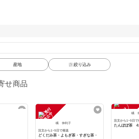
産地
絞り込み
寄せ商品
注
文
受
付
停
止
注
文
受
付
停
止
中
中
橘 
注文から1~5日で
橘 伸利子
たんぽぽ茶 4
注文から1~5日で発送
どくだみ茶・よもぎ茶・すぎな茶・