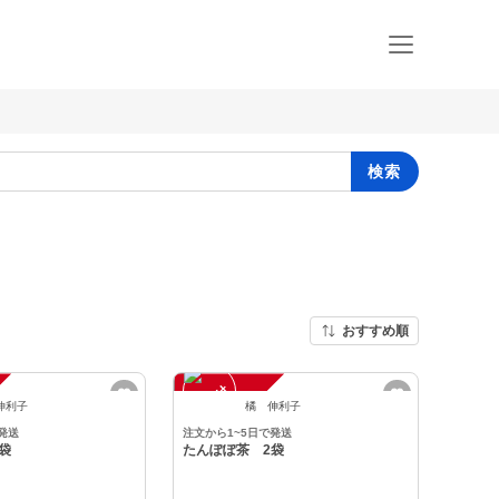
検索
おすすめ順
注
文
受
付
停
止
中
伸利子
橘 伸利子
発送
注文から1~5日で発送
袋
たんぽぽ茶 2袋