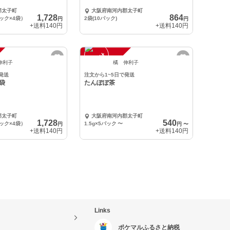
郡太子町
大阪府南河内郡太子町
1,728
864
パック×4袋）
2袋(10パック)
円
円
+送料
140円
+送料
140円
注
文
受
付
停
止
中
伸利子
橘 伸利子
発送
注文から1~5日で発送
袋
たんぽぽ茶
郡太子町
大阪府南河内郡太子町
1,728
540
パック×4袋）
1.5g×5パック
〜
円
円
〜
+送料
140円
+送料
140円
Links
ポケマルふるさと納税