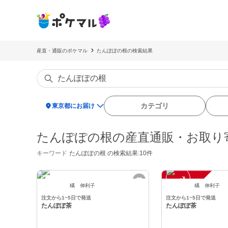
産直・通販のポケマル
たんぽぽの根の検索結果
location_on
カテゴリ
東京都にお届け
たんぽぽの根の産直通販・お取り
キーワード
たんぽぽの根
の検索結果:10件
注
文
受
付
停
止
中
橘 伸利子
橘 伸利子
注文から1~5日で発送
注文から1~5日で発送
たんぽぽ茶
たんぽぽ茶