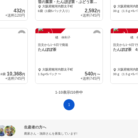
笹の葉茶・たんぽぽ茶・ぶどう茶
大阪府南河内郡太子町
大阪府南河内
各1袋
432
2,592
6袋（1袋5パック入り）
30ｇ（1.5ｇ×5
円
円
+送料
120円
+送料
745円
注
文
受
付
停
止
注
文
受
付
停
止
中
中
橘 伸利子
橘 
注文から1~5日で発送
注文から1~5日で
たんぽぽ茶
たんぽぽ茶 4
大阪府南河内郡太子町
大阪府南河内
10,368
540
24袋
1.5g×5パック
〜
30ｇ（1.5ｇ×5
円
円
〜
+送料
745円
+送料
745円
1-10表示/10件中
1
生産者の方へ
農家さん・漁師さんを募集しています!