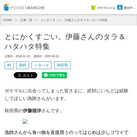
Pocket Marche
ポケマルとは
通信中...
記事一覧
とにかくすごい。伊藤さんのタラ＆ハタハタ特集
HOME
とにかくすごい。伊藤さんのタラ＆
ハタハタ特集
公開日：2018.01.19.
更新日：2020.08.19.
鱈
真鱈
ハタハタ
秋田県
ポケマルに出会ってしまった皆さまに、絶対にいちどは経験
してほしい漁師さんがいます。
秋田県の
伊藤徳洋
さんです。
漁師さんから食べ物を直接買うのってはじめは少しコワイで