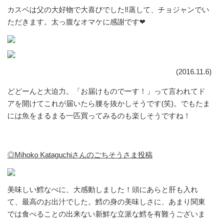
カスベは父の大好物で大喜びでした‼蒸して、チョジャンでい
ただきます。太っ腹なオマケに感謝です❤
(2016.11.6)
どどーんと大迫力。「お届けものでーす！」って言われてド
アを開けてこれが届いたら腰を抜かしそうです(笑)。でもたま
には魚をまるまる一匹買ってみるのも楽しそうですね！
◎Mihoko Kataguchiさんのごちそうさま投稿
美味しい鱈なべに、大感動しました！頭にあらと肝も入れ
て、最高のお出汁でした。鱈の身の美味しさに、あまり関東
では食べることの出来ない新鮮な立派な鱈を有難うございま