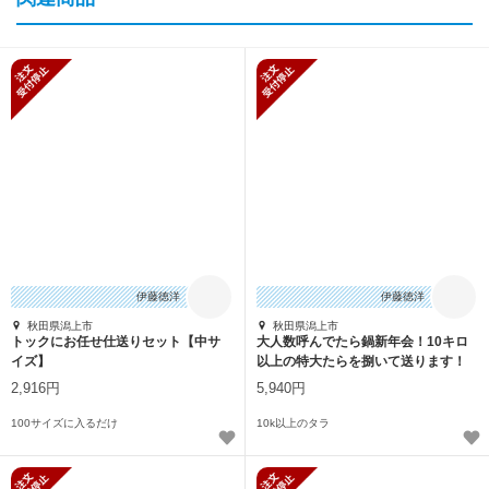
新規受付停止
新規受付停止
伊藤徳洋
伊藤徳洋
秋田県潟上市
秋田県潟上市
トックにお任せ仕送りセット【中サ
大人数呼んでたら鍋新年会！10キロ
イズ】
以上の特大たらを捌いて送ります！
2,916円
5,940円
100サイズに入るだけ
10k以上のタラ
新規受付停止
新規受付停止