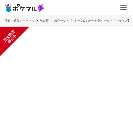
産直・通販のポケマル
魚介類
魚介セット
トックにお任せ仕送りセット【中サイズ】
注
文
受
付
停
止
中