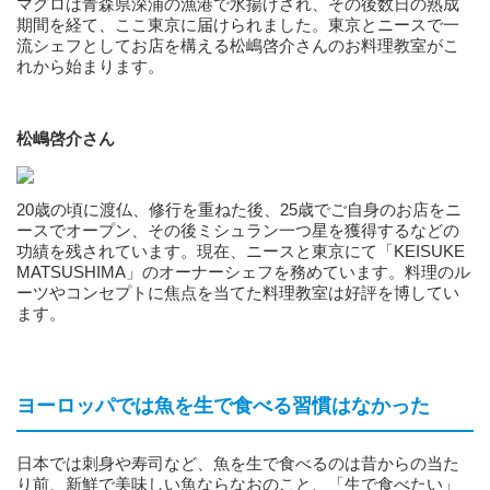
マグロは青森県深浦の漁港で水揚げされ、その後数日の熟成
期間を経て、ここ東京に届けられました。東京とニースで一
流シェフとしてお店を構える松嶋啓介さんのお料理教室がこ
れから始まります。
松嶋啓介さん
20歳の頃に渡仏、修行を重ねた後、25歳でご自身のお店をニ
ースでオープン、その後ミシュラン一つ星を獲得するなどの
功績を残されています。現在、ニースと東京にて「KEISUKE
MATSUSHIMA」のオーナーシェフを務めています。料理のル
ーツやコンセプトに焦点を当てた料理教室は好評を博してい
ます。
ヨーロッパでは魚を生で食べる習慣はなかった
日本では刺身や寿司など、魚を生で食べるのは昔からの当た
り前、新鮮で美味しい魚ならなおのこと、「生で食べたい」