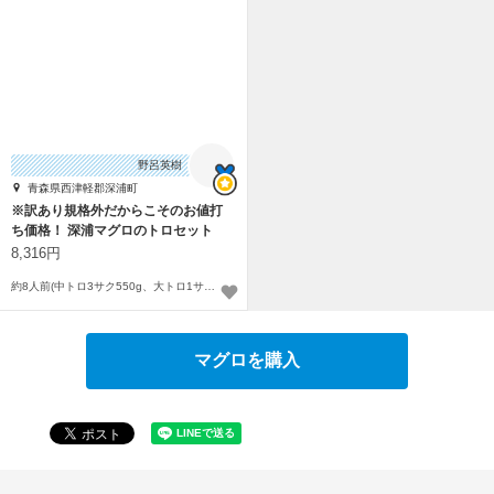
野呂英樹
青森県西津軽郡深浦町
※訳あり規格外だからこそのお値打
ち価格！ 深浦マグロのトロセット
8,316円
約8人前(中トロ3サク550g、大トロ1サク150g)
マグロを購入