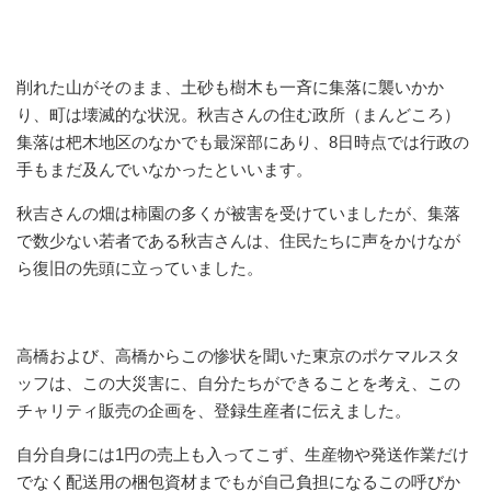
削れた山がそのまま、土砂も樹木も一斉に集落に襲いかか
り、町は壊滅的な状況。秋吉さんの住む政所（まんどころ）
集落は杷木地区のなかでも最深部にあり、8日時点では行政の
手もまだ及んでいなかったといいます。
秋吉さんの畑は柿園の多くが被害を受けていましたが、集落
で数少ない若者である秋吉さんは、住民たちに声をかけなが
ら復旧の先頭に立っていました。
高橋および、高橋からこの惨状を聞いた東京のポケマルスタ
ッフは、この大災害に、自分たちができることを考え、この
チャリティ販売の企画を、登録生産者に伝えました。
自分自身には1円の売上も入ってこず、生産物や発送作業だけ
でなく配送用の梱包資材までもが自己負担になるこの呼びか