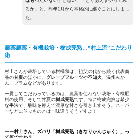
はもったいない
」と思い、「とりあえずやってみ
るか」と、昨年1月から本格的に継ぐことにしまし
た。
農薬農薬・有機栽培・樹成完熟…”村上流”こだわり
術
村上さんが栽培している柑橘類は、祖父の代から続く代表商
品の
甘夏
のほかに、
グレープフルーツ
や
不知火
、温州みか
ん、プラムなどがあります。
一貫してこだわっているのは、農薬を使わない栽培・有機肥
料の使用、そして甘夏の
樹成完熟
です。特に樹成完熟は希少
な手法で、酸味を抑えて濃厚な甘さを引き出すそう。スーパ
ーなどに並ぶものとは一味違うそうですよ！
ーー村上さん、ズバリ「樹成完熟（きなりかんじゅく）」っ
て何ですか？