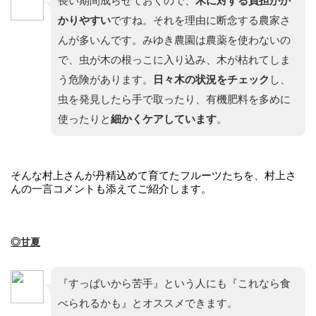
長い期間成らせておくので、
木に対する負担がか
かりやすい
ですね。それを理由に断念する農家さ
んが多いんです。みゆき農園は農薬を使わないの
で、虫が木の根っこに入り込み、木が枯れてしま
う危険があります。
日々木の状況をチェック
し、
虫を発見したら手で取ったり、有機肥料を多めに
使ったりと
細かくケアしています
。
そんな村上さんが丹精込めて育てたフルーツたちを、村上さ
んの一言コメントも添えてご紹介します。
◎甘夏
『すっぱいから苦手』という人にも『これなら食
べられるかも』とオススメできます。