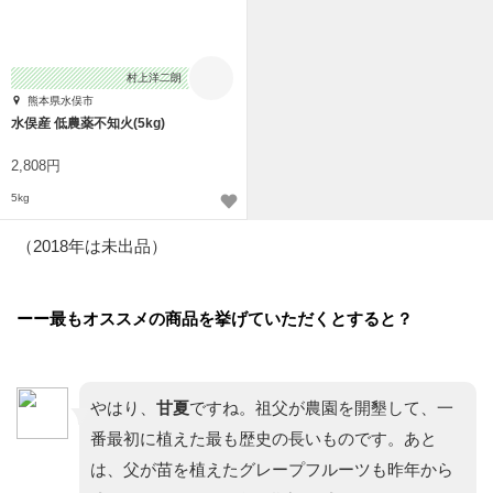
村上洋二朗
熊本県水俣市
水俣産 低農薬不知火(5kg)
2,808円
5kg
（2018年は未出品）
ーー最もオススメの商品を挙げていただくとすると？
やはり、
甘夏
ですね。祖父が農園を開墾して、一
番最初に植えた最も歴史の長いものです。あと
は、父が苗を植えたグレープフルーツも昨年から