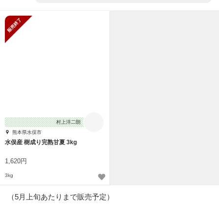
販売終了
村上洋二朗
熊本県水俣市
水俣産 樹成り完熟甘夏 3kg
1,620円
3kg
（5月上旬あたりまで販売予定）