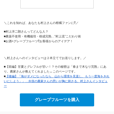
＼これを知れば、あなたも村上さんの柑橘ファンに⁉︎／
■村上洋二朗さんってどんな人？
■農薬不使用・有機栽培・樹成完熟…”村上流”こだわり術
■お酒×グレープフルーツ⁉︎お客様からのアイデア！
＼村上さんへのインタビューは２本立てでお送りします。／
■【前編】甘夏とグレフルが甘い！？その秘密は「春まで木なり完熟」にあ
り。農家さんが教えてくれました←このページです。
■
【後編】「海がダメになったなら、山から環境を見直し、もう一度海をきれ
いにしよう」」…水俣の農家さんの思いが胸に刺さる。村上さんインタビュ
ー
グレープフルーツを購入