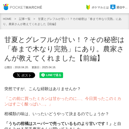
Pocket Marche
ポケマルとは
通信中...
記事一覧
甘夏とグレフルが甘い！？その秘密は「春まで木なり完熟」にあ
HOME
り。農家さんが教えてくれました【前編】
甘夏とグレフルが甘い！？その秘密は
「春まで木なり完熟」にあり。農家さ
んが教えてくれました【前編】
公開日：2018.04.20.
更新日：2025.04.16.
突然ですが、こんな経験はありませんか？
「この前に買ったミカンは甘かったのに…、今日買ったこのミカ
ンはすごく酸っぱい…。」
柑橘類の味は、いったいどうやって決まるのでしょうか？
「うちの柑橘はスーパーで売っているものより甘いです！」
と自