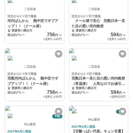
二宮昌基
二宮昌基
注文から1~7日で発送
注文から1~7日で発送
河内ばんかん 熱中症でギブア
クール便で安心 完熟日本一見
ップ！！（クール便）
た目の悪い河内晩柑
愛媛県八幡浜市
愛媛県八幡浜市
756
594
箱込約2㌔
〜
箱込約2㌔
〜
円
〜
円
〜
+送料
1,140円
+送料
1,140円
二宮昌基
二宮昌基
注文から1~7日で発送
注文から1~7日で発送
完熟河内ばんかん 熱中症でギ
完熟日本一見た目の悪い河内晩柑
ブアップ！！（クール便）
（常温便） 人気なのでお値引き
愛媛県八幡浜市
愛媛県八幡浜市
継続中
756
594
箱込約2㌔
〜
箱込約2㌔
〜
円
〜
円
〜
+送料
1,140円
+送料
920円
予約
予約
仲山愛美
仲山愛美
2027年4月に発送
【甘酸っぱい代表。キュン甘夏】
2027年4月に発送