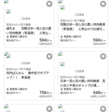
二宮昌基
二宮昌基
注文から1~7日で発送
完熟日本一見た目の悪い河内晩柑
注文から1~7日で発送
値引き 完熟日本一見た目の悪
（常温便） 人気なのでお値引き
い河内晩柑（常温便） 人気なの
継続中
愛媛県八幡浜市
愛媛県八幡浜市
でお値引き継続中
594
594
箱込約2㌔
〜
箱込約2㌔
〜
円
〜
円
〜
+送料
920円
+送料
920円
二宮昌基
注文から1~7日で発送
二宮昌基
河内ばんかん 熱中症でギブア
ップ！！ 常温便
注文から1~7日で発送
日本一見た目の悪い河内晩柑 見
た目と中身のギャップが凄
愛媛県八幡浜市
愛媛県八幡浜市
い お得な価格
756
648
箱込約2㌔
〜
箱込約2㌔
〜
円
〜
円
〜
+送料
920円
+送料
1,140円