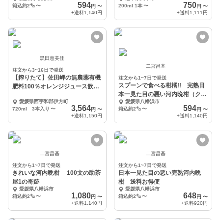
薬、化学肥料不使用
594
750
箱込約2㌔
〜
200ml 1本
〜
円
〜
円
〜
+送料
1,140円
+送料
1,111円
黒田恵美佳
二宮昌基
注文から3~16日で発送
【搾りたて】佐田岬の無農薬有機
注文から1~7日で発送
スプーンで食べる柑橘!! 完熟日
肥料100％オレンジジュース飲み
本一見た目の悪い河内晩柑（クー
比べセット
愛媛県西宇和郡伊方町
愛媛県八幡浜市
ル便）
3,564
594
720ml 3本入り
〜
箱込約2㌔
〜
円
〜
円
〜
+送料
1,150円
+送料
1,140円
二宮昌基
二宮昌基
注文から1~7日で発送
注文から1~7日で発送
きれいな河内晩柑 100文の助茶
日本一見た目の悪い完熟河内晩
屋1の奇跡
柑 送料お得便
愛媛県八幡浜市
愛媛県八幡浜市
1,080
648
箱込約2㌔
〜
箱込約2㌔
〜
円
〜
円
〜
+送料
1,140円
+送料
920円