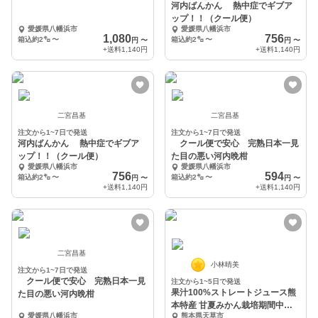
河内ばんかん 熱中症でギブア
ップ！！（クール便）
愛媛県八幡浜市
愛媛県八幡浜市
1,080
756
箱込約2㌔
〜
箱込約2㌔
〜
円
〜
円
〜
+送料
1,140円
+送料
1,140円
二宮昌基
二宮昌基
注文から1~7日で発送
注文から1~7日で発送
河内ばんかん 熱中症でギブア
クール便で安心 完熟日本一見
ップ！！（クール便）
た目の悪い河内晩柑
愛媛県八幡浜市
愛媛県八幡浜市
756
594
箱込約2㌔
〜
箱込約2㌔
〜
円
〜
円
〜
+送料
1,140円
+送料
1,140円
二宮昌基
小林晴美
注文から1~7日で発送
クール便で安心 完熟日本一見
注文から1~5日で発送
果汁100%ストレートジュース熊
た目の悪い河内晩柑
本特産 甘夏みかん栽培期間中農
愛媛県八幡浜市
熊本県天草市