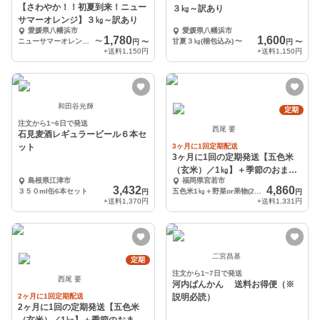
【さわやか！！初夏到来！ニュー
３㎏～訳あり
サマーオレンジ】３㎏～訳あり
愛媛県八幡浜市
愛媛県八幡浜市
1,780
1,600
ニューサマーオレンジ３㎏(梱包込み)
〜
甘夏３㎏(梱包込み)
〜
円
〜
円
〜
+送料
1,150円
+送料
1,150円
和田谷光輝
定期
注文から1~6日で発送
西尾 要
石見麦酒レギュラービール６本セ
ット
3ヶ月に1回定期配送
3ヶ月に1回の定期発送【五色米
（玄米）／1㎏】＋季節のおまか
島根県江津市
福岡県宮若市
せ野菜or果物セット
3,432
4,860
３５０ml缶6本セット
五色米1㎏＋野菜or果物(2〜3人用)
円
円
+送料
1,370円
+送料
1,331円
二宮昌基
定期
注文から1~7日で発送
西尾 要
河内ばんかん 送料お得便（※
2ヶ月に1回定期配送
説明必読）
2ヶ月に1回の定期発送【五色米