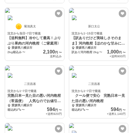
菊池真太
新口太公
注文から当日~7日で発送
注文から1~15日で発送
【送料無料】冷やして最高！ぷり
【訳ありだけど美味しさそのま
ぷり果肉の河内晩柑〈ご家庭用〉
ま】河内晩柑【ほのかな甘みに爽
愛媛県八幡浜市
愛媛県八幡浜市
やかな酸味】
2,100
1,000
2kg箱込み
〜
訳あり河内晩柑 2kg
〜
円
〜
円
〜
送料込み
+送料
900円
二宮昌基
二宮昌基
注文から1~7日で発送
注文から1~7日で発送
完熟日本一見た目の悪い河内晩柑
クール便で安心 完熟日本一見
（常温便） 人気なのでお値引き
た目の悪い河内晩柑
愛媛県八幡浜市
愛媛県八幡浜市
継続中
594
594
箱込約2㌔
〜
箱込約2㌔
〜
円
〜
円
〜
+送料
920円
+送料
1,140円