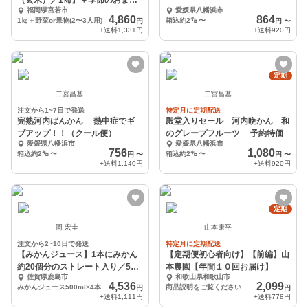
（玄米）／1㎏】＋季節のおまか
福岡県宮若市
愛媛県八幡浜市
せ野菜or果物セット
4,860
864
1㎏＋野菜or果物(2〜3人用)
箱込約2㌔
〜
円
円
〜
+送料
1,331円
+送料
920円
定期
二宮昌基
二宮昌基
注文から1~7日で発送
特定月に定期配送
完熟河内ばんかん 熱中症でギ
殿堂入りセール 河内晩かん 和
ブアップ！！（クール便）
のグレープフルーツ 予約特価
愛媛県八幡浜市
愛媛県八幡浜市
756
1,080
箱込約2㌔
〜
箱込約2㌔
〜
円
〜
円
〜
+送料
1,140円
+送料
920円
定期
岡 宏圭
山本康平
注文から2~10日で発送
特定月に定期配送
【みかんジュース】1本にみかん
【定期便初心者向け】【前編】山
約20個分のストレート入り／500
本農園【年間１０回お届け】
佐賀県鹿島市
和歌山県和歌山市
ｍl×
4,536
2,099
みかんジュース500ml×4本
商品説明をご覧ください
円
円
+送料
1,111円
+送料
778円