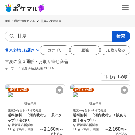
産直・通販のポケマル
甘夏の検索結果
検索
location_on
東京都にお届け
カテゴリ
産地
絞り込み
甘夏の産直通販・お取り寄せ商品
キーワード
甘夏
の検索結果:2241件
おすすめ順
終了まで4日
終了まで4日
梶谷高男
梶谷高男
注文から当日~2日で発送
注文から当日~2日で発送
送料無料！「河内晩柑」！果汁タ
送料無料！「河内晩柑」！訳あり
ップリ♪訳あり！
果汁タップリ♪
愛媛県八幡浜市
愛媛県八幡浜市
2,160
2,160
4ｋｇ（本州、四国、九州）
〜
4ｋｇ（本州、四国、九州）
〜
円
〜
円
〜
送料込み
送料込み