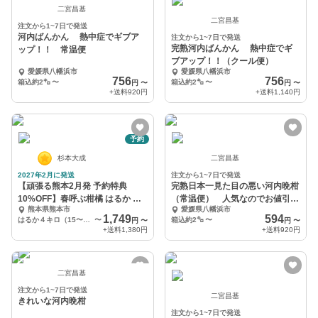
二宮昌基
二宮昌基
注文から1~7日で発送
河内ばんかん 熱中症でギブア
注文から1~7日で発送
完熟河内ばんかん 熱中症でギ
ップ！！ 常温便
ブアップ！！（クール便）
愛媛県八幡浜市
愛媛県八幡浜市
756
756
箱込約2㌔
〜
箱込約2㌔
〜
円
〜
円
〜
+送料
920円
+送料
1,140円
予約
杉本大成
二宮昌基
2027年2月に発送
注文から1~7日で発送
【頑張る熊本2月発 予約特典
完熟日本一見た目の悪い河内晩柑
10%OFF】春呼ぶ柑橘 はるか 毎
（常温便） 人気なのでお値引き
熊本県熊本市
愛媛県八幡浜市
年大人気です
継続中
1,749
594
はるか４キロ（15〜20玉程度）
〜
箱込約2㌔
〜
円
〜
円
〜
+送料
1,380円
+送料
920円
二宮昌基
注文から1~7日で発送
二宮昌基
きれいな河内晩柑
注文から1~7日で発送