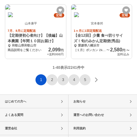
定期
定期
山本康平
宮本泰邦
7月、8月に定期配送
1ヶ月に1回定期配送
【定期便初心者向け】【後編】山
【全12回】少量 食べ切りサイ
本農園【年間１０回お届け】
ズ！旬のみかん定期便(秀品)
和歌山県和歌山市
愛媛県八幡浜市
2,099
2,580
商品説明をご覧ください
［１月］ポンカン 2kg（約10個～15個）
〜
円
円
〜
+送料
998円
送料込み
1-40表示/2241件中
1
2
3
4
5
はじめての方へ
お知らせ
よくある質問
運営へのお問い合わせ
運営会社
利用規約