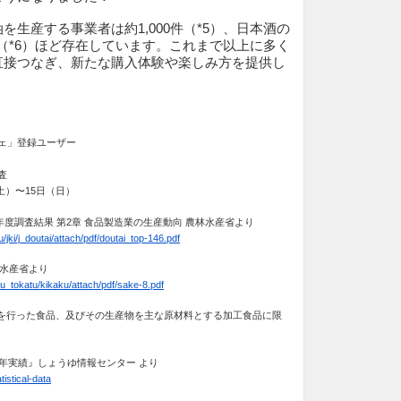
を生産する事業者は約1,000件（*5）、日本酒の
0件（*6）ほど存在しています。これまで以上に多く
直接つなぎ、新たな購入体験や楽しみ方を提供し
ェ」登録ユーザー
査
（土）〜15日（日）
5年度調査結果 第2章 食品製造業の生産動向 農林水産省より
/jki/j_doutai/attach/pdf/doutai_top-146.pdf
林水産省より
ku_tokatu/kikaku/attach/pdf/sake-8.pdf
造を行った食品、及びその生産物を主な原材料とする加工食品に限
23年実績』しょうゆ情報センター より
tistical-data