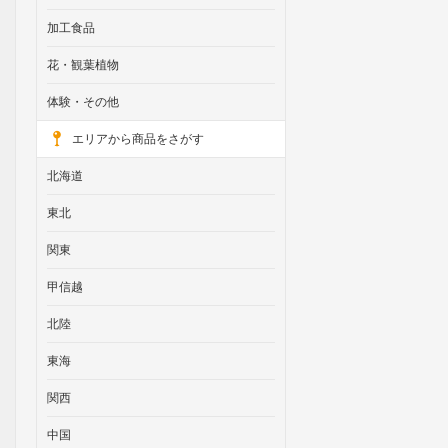
加工食品
花・観葉植物
体験・その他
エリアから商品をさがす
北海道
東北
関東
甲信越
北陸
東海
関西
中国