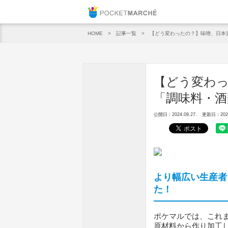
Pocket M
記事一覧
【どう変わったの？】味噌、日本
HOME
【どう変わ
「調味料・酒
公開日：2024.09.27.
更新日：2024.
より幅広い生産者
た！
ポケマルでは、これ
原材料から作り加工