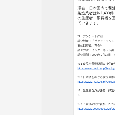
現在、日本国内で醤油
製造業者は約1,40
の生産者・消費者を
ていきます。
*1：アンケート詳細
調査対象：「ポケットマルシ
有効回答数：785件
調査方法：インターネット調
調査期間：2024年9月14日
*2：食品産業動態調査 令和
https://www.maff.go.jp/j/zyukyu
*3：日本酒をめぐる状況 農
https://www.maff.go.jp/j/seisa
*4：生産者自身が発酵・醸
る
*5：『醤油の統計資料 20
https://www.soysauce.or.jp/sta