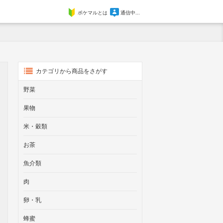
ポケマルとは
通信中...
カテゴリから商品をさがす
野菜
果物
米・穀類
お茶
魚介類
肉
卵・乳
蜂蜜