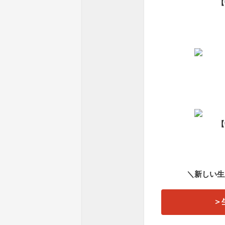
【
【
＼新しい生
＞