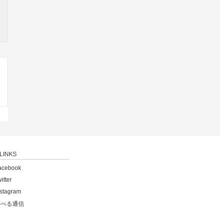
LINKS
acebook
itter
nstagram
食べる通信