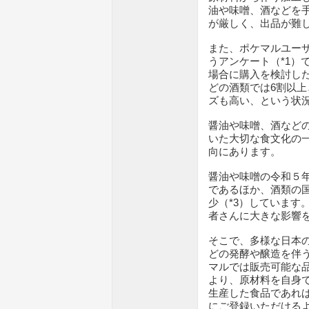
油や味噌、酒などを
が厳しく、出品が難
また、ポケマルユー
うアンケート（*1）
場合に購入を検討し
どの酒類では6割以
ズも高い、という状
醤油や味噌、酒など
いた大切な食文化の
向にあります。
醤油や味噌の令和５年
であるほか、酒類の
少（*3）しています
者さんに大きな影響
そこで、多様な日本
どの発酵や醸造を伴
マルでは販売可能な
より、原材料を自身
生産した食品であれば
にご登録いただける