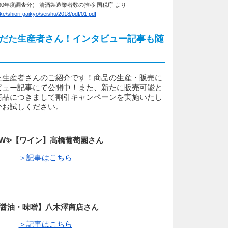
30年度調査分） 清酒製造業者数の推移 国税庁 より
ke/shiori-gaikyo/seishu/2018/pdf/01.pdf
だた生産者さん！インタビュー記事も随
た生産者さんのご紹介です！商品の生産・販売に
ビュー記事にて公開中！また、新たに販売可能と
商品につきまして割引キャンペーンを実施いたし
ひお試しください。
W✨
【ワイン】高橋葡萄園さん
＞記事はこちら
醤油・味噌】八木澤商店さん
＞記事はこちら