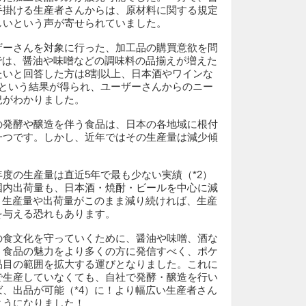
手掛ける生産者さんからは、原材料に関する規定
しいという声が寄せられていました。
ザーさんを対象に行った、加工品の購買意欲を問
では、醤油や味噌などの調味料の品揃えが増えた
たいと回答した方は8割以上、日本酒やワインな
上という結果が得られ、ユーザーさんからのニー
況がわかりました。
の発酵や醸造を伴う食品は、日本の各地域に根付
一つです。しかし、近年ではその生産量は減少傾
度の生産量は直近5年で最も少ない実績（*2）
国内出荷量も、日本酒・焼酎・ビールを中心に減
。生産量や出荷量がこのまま減り続ければ、生産
を与える恐れもあります。
の食文化を守っていくために、醤油や味噌、酒な
う食品の魅力をより多くの方に発信すべく、ポケ
品目の範囲を拡大する運びとなりました。これに
で生産していなくても、自社で発酵・醸造を行い
、出品が可能（*4）に！より幅広い生産者さん
ようになりました！