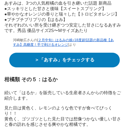
あすみは、3つの人気柑橘の血を引き継いだ話題 新商品
●スッキリとした甘さと後味【スイートスプリング】
●華やかなオレンジの香りと瑞々した【トロビタオレンジ】
●プチプチプリプリの【はるみ】
それぞれのいい所を受け継ぎつつ安定した甘さになるあすみ
です。秀品 優品サイズ2S〜Mサイズあたり
河嶋敏広さんの[
２月中旬）はるみの娘♪18度超!話題の新品種【あ
すみ】高糖度！手で剥けるオレンジ
]より
＞「あすみ」をチェックする
柑橘類 その５：はるか
続いて「はるか」を販売している生産者さんからの特徴をご
紹介します。
見た目は黄色く、レモンのような色ですが食べてびっく
り！！
黄色く、ゴツゴツとした見た目では想像つかない優しい甘さ
と春の訪れを感じさせる爽やかな柑橘です。