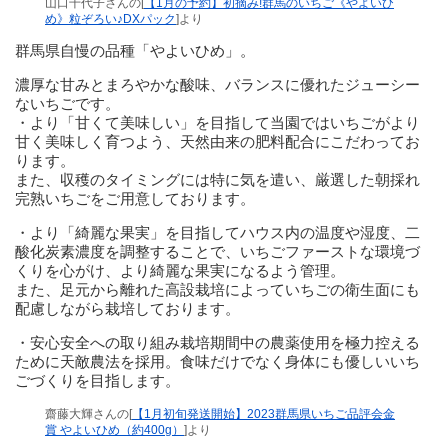
山口千代子さんの[
【1月の予約】初摘み!群馬のいちご《やよいひ
め》粒ぞろい♪DXパック
]より
群馬県自慢の品種「やよいひめ」。
濃厚な甘みとまろやかな酸味、バランスに優れたジューシー
ないちごです。
・より「甘くて美味しい」を目指して当園ではいちごがより
甘く美味しく育つよう、天然由来の肥料配合にこだわってお
ります。
また、収穫のタイミングには特に気を遣い、厳選した朝採れ
完熟いちごをご用意しております。
・より「綺麗な果実」を目指してハウス内の温度や湿度、二
酸化炭素濃度を調整することで、いちごファーストな環境づ
くりを心がけ、より綺麗な果実になるよう管理。
また、足元から離れた高設栽培によっていちごの衛生面にも
配慮しながら栽培しております。
・安心安全への取り組み栽培期間中の農薬使用を極力控える
ために天敵農法を採用。食味だけでなく身体にも優しいいち
ごづくりを目指します。
齋藤大輝さんの[
【1月初旬発送開始】2023群馬県いちご品評会金
賞 やよいひめ（約400g）
]より