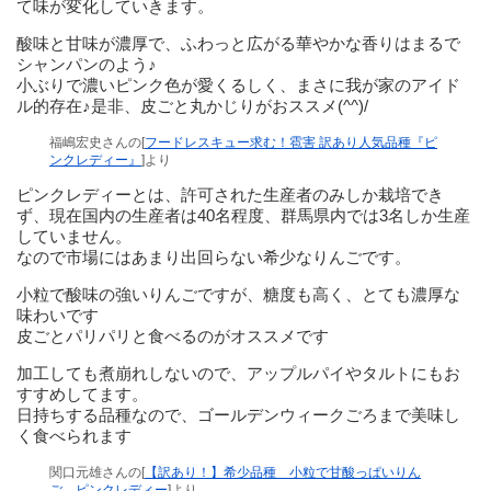
て味が変化していきます。
酸味と甘味が濃厚で、ふわっと広がる華やかな香りはまるで
シャンパンのよう♪
小ぶりで濃いピンク色が愛くるしく、まさに我が家のアイド
ル的存在♪是非、皮ごと丸かじりがおススメ(^^)/
福嶋宏史さんの[
フードレスキュー求む！雹害 訳あり人気品種『ピ
ンクレディー』
]より
ピンクレディーとは、許可された生産者のみしか栽培でき
ず、現在国内の生産者は40名程度、群馬県内では3名しか生産
していません。
なので市場にはあまり出回らない希少なりんごです。
小粒で酸味の強いりんごですが、糖度も高く、とても濃厚な
味わいです
皮ごとパリパリと食べるのがオススメです
加工しても煮崩れしないので、アップルパイやタルトにもお
すすめしてます。
日持ちする品種なので、ゴールデンウィークごろまで美味し
く食べられます
関口元雄さんの[
【訳あり！】希少品種 小粒で甘酸っぱいりん
ご ピンクレディー
]より