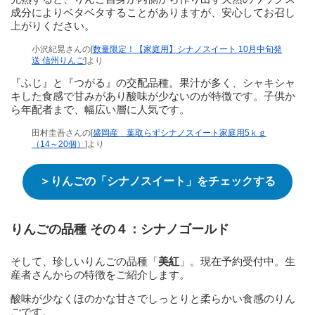
成分によりベタベタすることがありますが、安心してお召し
上がりください。
小沢紀晃さんの[
数量限定！【家庭用】シナノスイート 10月中旬発
送 信州りんご
]より
『ふじ』と『つがる』の交配品種。果汁が多く、シャキシャ
キした食感で甘みがあり酸味が少ないのが特徴です。子供か
ら年配者まで、幅広い層に人気です。
田村圭吾さんの[
盛岡産 葉取らずシナノスイート家庭用5ｋｇ
（14～20個）
]より
＞りんごの「シナノスイート」をチェックする
りんごの品種 その４：シナノゴールド
そして、珍しいりんごの品種「
美紅
」。現在予約受付中。生
産者さんからの特徴をご紹介します。
酸味が少なくほのかな甘さでしっとりと柔らかい食感のりん
ごです。