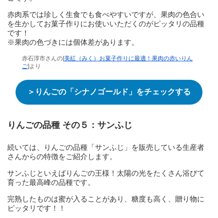
赤肉系では珍しく生食でも食べやすいですが、果肉の色合い
を生かしてお菓子作りにお使いいただくのがピッタリの品種
です！
※果肉の色づきには個体差があります。
赤石淳市さんの[
美紅（みく）お菓子作りに最適！果肉の赤いりん
ご
]より
＞りんごの「シナノゴールド」をチェックする
りんごの品種 その５：
サンふじ
続いては、りんごの品種「サンふじ」を販売している生産者
さんからの特徴をご紹介します。
サンふじといえばりんごの王様！太陽の光をたくさん浴びて
育った最高峰の品種です。
完熟したものは蜜が入ることがあり、糖度も高く、贈り物に
ピッタリです！！