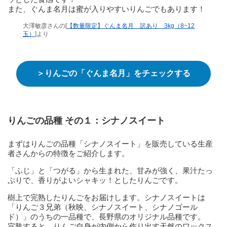
また、ぐんま名月は蜜が入りやすいりんごでもあります！
大澤敏彦さんの[
【数量限定】ぐんま名月 訳あり 3kg（8~12
玉）
]より
＞りんごの「
ぐんま名月
」をチェックする
りんごの品種 その１：
シナノスイート
まずはりんごの品種「シナノスイート」を販売している生産
者さんからの特徴をご紹介します。
「ふじ」と「つがる」から生まれた、甘みが強く、果汁たっ
ぷりで、香りがよいシャキッ！としたりんごです。
樹上で完熟したりんごをお届けします。シナノスイートは
「りんご３兄弟（秋映、シナノスイート、シナノゴール
ド）」のうちの一品種で、長野県のオリジナル品種です。
完熟すると、りんご自身が内側から作り出す天然のワックス