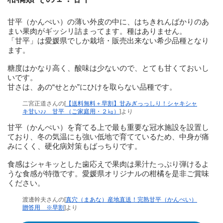
甘平（かんぺい）の薄い外皮の中に、はちきれんばかりのあ
まい果肉がギッシリ詰まってます。種はありません。
「甘平」は愛媛県でしか栽培・販売出来ない希少品種となり
ます。
糖度はかなり高く、酸味は少ないので、とても甘くておいし
いです。
甘さは、あの“せとか”にひけを取らない品種です。
二宮正道さんの[
【送料無料＋早割】甘みぎっっしり！シャキシャ
キ甘い♪♪ 甘平 （ご家庭用・２㎏）
]より
甘平（かんぺい）を育てる上で最も重要な冠水施設を設置し
ており、冬の気温にも強い低地で育てているため、中身が痛
みにくく、硬化病対策もばっちりです。
食感はシャキッとした歯応えで果肉は果汁たっぷり弾けるよ
うな食感が特徴です。愛媛県オリジナルの柑橘を是非ご賞味
ください。
渡邊幹夫さんの[
真穴（まあな）産地直送！完熟甘平（かんぺい）
贈答用 ※早割
]より