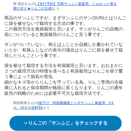
原 昌紀さんの[
【先行予約】完熟サンふじ家庭用 じゅわっと滴る
蜜の甘さ★りんごの王様
]より
商品のサンふじですが、まずサンふじのサン(SUN)とはりんご
に袋を被せないで栽培する方法の事です。
この栽培方法を無袋栽培と言います。サンがりんごの品種の
前についていると無袋栽培のりんごと言う事です。
サンがついていない、例えばふじとか品種しか書かれていな
いとか、有袋ふじなどの表示の場合はりんごに袋を被せて栽
培したりんごという事です。
袋を被せて栽培する方法を有袋栽培と言います。おおまかに
２つの栽培方法の特徴を述べると有袋栽培はりんごを袋で覆
う事によって病気や害虫、
細かなキズ等からりんごを守っている為、りんご専用の冷蔵
庫に入れると保存期間が格段に長くなります。りんごの通年
販売の戦略のためには必要不可欠な栽培方法です。
阿部善将さんの[
値下げ 阿部農園葉とらずサンふじ家庭用 5キ
ロ、10キロ送料別
]より
＞りんごの「サンふじ」をチェックする