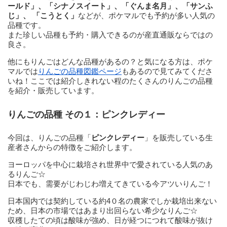
ールド」、
「シナノスイート」、
「ぐんま名月」、「サンふ
じ」、 「こうとく」
などが、ポケマルでも予約が多い人気の
品種です。
また珍しい品種も予約・購入できるのが産直通販ならではの
良さ。
他にもりんごはどんな品種があるの？と気になる方は、ポケ
マルでは
りんごの品種図鑑ページ
もあるので見てみてくださ
いね！ここでは紹介しきれない程のたくさんのりんごの品種
を紹介・販売しています。
りんごの品種 その１：
ピンクレディー
今回は、りんごの品種「
ピンクレディー
」を販売している生
産者さんからの特徴をご紹介します。
ヨーロッパを中心に栽培され世界中で愛されている人気のあ
るりんご☆
日本でも、需要がじわじわ増えてきている今アツいりんご！
日本国内では契約している約4０名の農家でしか栽培出来ない
ため、日本の市場ではあまり出回らない希少なりんご☆
収穫したての頃は酸味が強め、日が経つにつれて酸味が抜け