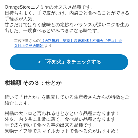
OrangeStoreニノミヤのオススメ品種です。
日持ちもよく、手で皮がむけ、内袋ごと食べることができる
手軽さが人気。
甘さだけではなく酸味との絶妙なバランスが深いコクを生み
出した、一度食べるとやみつきになる味です。
二宮正道さんの[
【送料無料＋早割】高級柑橘！不知火（デコ）※
２月上旬発送開始
]より
＞「不知火」をチェックする
柑橘類 その３：せとか
続いて「せとか」を販売している生産者さんからの特徴をご
紹介します。
柑橘の大トロと言われるせとかという品種になります！
外皮、内皮共に非常に薄く、食べ易い品種となります
手で皮を剥いて食べる事の出来る品種です。
果物ナイフ等でスマイルカットで食べるのがおすすめ！