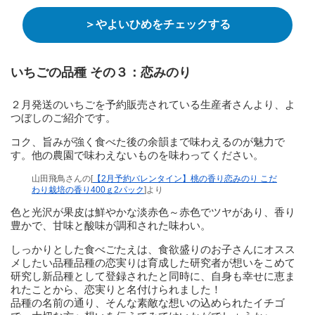
＞やよいひめをチェックする
いちごの品種 その３：
恋みのり
２月発送のいちごを予約販売されている生産者さんより、よ
つぼしのご紹介です。
コク、旨みが強く食べた後の余韻まで味わえるのが魅力で
す。他の農園で味わえないものを味わってください。
山田飛鳥さんの[
【2月予約バレンタイン】桃の香り恋みのり こだ
わり栽培の香り400ｇ2パック
]より
色と光沢が果皮は鮮やかな淡赤色～赤色でツヤがあり、香り
豊かで、甘味と酸味が調和された味わい。
しっかりとした食べごたえは、食欲盛りのお子さんにオスス
メしたい品種品種の恋実りは育成した研究者が想いをこめて
研究し新品種として登録されたと同時に、自身も幸せに恵ま
れたことから、恋実りと名付けられました！
品種の名前の通り、そんな素敵な想いの込められたイチゴ