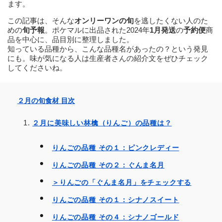
ます。
この記事は、そんな
オンリーワンの旬
を逃したくない人のた
めの
旬予報
。ポケマルに出品された2024年
1月発送
の
予約便
商
品を中心に、品目別に整理しました。
知っている品種から、こんな品種名があったの？という発見
にも。味が気になる人は生産者さんの紹介文をぜひチェック
してくださいね。
２月の旬食材 目次
２月に美味しい林檎（りんご）の品種は？
りんごの品種 その１：ピンクレディー
りんごの品種 その２：ぐんま名月
＞りんごの「ぐんま名月」をチェックする
りんごの品種 その１：シナノスイート
りんごの品種 その４：シナノゴールド