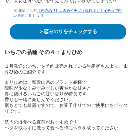
で、大切な方へ想いを伝えてみてはいかがでしょうか♪
関 成章さんの[
【恋みのり】大きめイチゴ（3L以上）！イチゴで想
いを届ける！
]より
＞恋みのりをチェックする
いちごの品種 その４：まりひめ
２月発送のいちごを予約販売されている生産者さんより、
ま
りひめ
のご紹介です。
まりひめは、和歌山県のブランド品種で
酸味が少なくみずみずしい爽やかな甘さと
鼻に抜けるいちごの甘い香りが特長です。
香りも一緒に楽しんでください。
形もとても綺麗ですので、お菓子作りでのご使用にもピッタ
リです。
洗うのは食べる直前がおすすめです。
ヘタを取らずに洗って食べる時にヘタを取ってください。