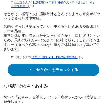
二宮正道さんの[
【送料無料＋早割】柑橘の大トロ〈せとか〉 2㎏
（ご家庭用）
]より
せとかは、極薄の皮に濃厚果汁ととろけるような果肉がギッ
シリ詰まった希少柑橘。
果肉がぎっしり詰まっており、重く食べ応えある愛媛県オリ
ジナル品種。
非常に薄い皮に包まれた実は房が柔らかく、口に残りにくい
ため、果肉の味わいをそのまま口の中で味わうことができま
す。一度食べたら忘れられない味をご体験頂ければ幸いでご
ざいます。
片山賢志さんの[
せとか【化粧箱】【濃厚希少柑橘】
]より
＞「せとか」をチェックする
柑橘類 その４：あすみ
続いて「あすみ」を販売している生産者さんからの特徴をご
紹介します。