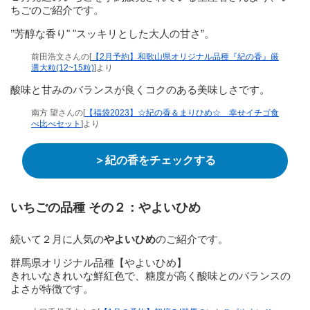
ちごのご紹介です。
’’芳醇な香り" "スッキリとした大人の甘さ”。
前田浩文さんの[
【2月予約】和歌山県オリジナル品種『紀の香』厳
選大粒(12~15粒)
]より
酸味と甘みのバランスが良くコクのある美味しさです。
南方 望さんの[
【福袋2023】☆紀の香＆まりひめ☆ 幸せイチゴ食
べ比べセット
]より
＞紀の香をチェックする
いちごの品種 その２：
やよいひめ
続いて２月に人気の
やよいひめ
のご紹介です。
群馬県オリジナル品種【やよいひめ】
きれいなきれいな鮮紅色で、糖度が高く酸味とのバランスの
よさが特徴です。