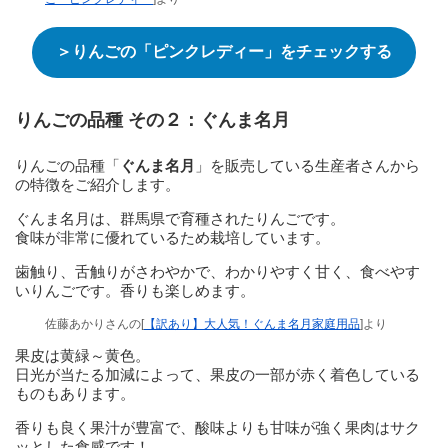
＞りんごの「ピンクレディー」をチェックする
りんごの品種 その２：
ぐんま名月
りんごの品種「
ぐんま名月
」を販売している生産者さんから
の特徴をご紹介します。
ぐんま名月は、群馬県で育種されたりんごです。
食味が非常に優れているため栽培しています。
歯触り、舌触りがさわやかで、わかりやすく甘く、食べやす
いりんごです。香りも楽しめます。
佐藤あかりさんの[
【訳あり】大人気！ぐんま名月家庭用品
]より
果皮は黄緑～黄色。
日光が当たる加減によって、果皮の一部が赤く着色している
ものもあります。
香りも良く果汁が豊富で、酸味よりも甘味が強く果肉はサク
ッとした食感です！