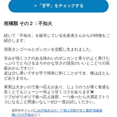
＞「甘平」をチェックする
柑橘類 その２：不知火
続いて「不知火」を販売している生産者さんからの特徴をご
紹介します。
清美タンゴールとポンカンを交配し生まれました。
甘みが強くコクのある味わいのポンカンと香りのよく果汁た
っぷりでとろけるまろやかな甘さの清見のいいとこどりの高
級みかんです🍊✨
皮は少し厚いですが手で簡単に剥くことができ、種はほとん
どありません。
果実は大きいので食べ応えがあり、じょうのうが薄く食感も
良くとてもジューシー何より甘くコクがあります💓
ツブがポリポリで食べ応え抜群、一つ食べたら大満足でトリ
コになること間違いなし✨ぜひ一度お試しください。
森野裕年さんの[
これ不知火なの！？”樹上完熟で甘く濃厚”高級柑
橘ハウス不知火
]より