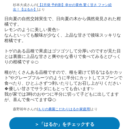
杉本大成さんの[
【2月発 予約割】幸せの黄色 驚く甘さ ファン続
出！【はるか】
]より
日向夏の自然交雑実生で、日向夏の木から偶然発見された柑
橘です。
レモンのように美しい黄色✨
なんといっても酸味が少なく、上品な甘さで後味スッキリな
柑橘です。
トゲのある品種で果皮はゴツゴツして分厚いのですが見た目
とは裏腹に上品な甘さと爽やかな香りで食べてみるとびっく
りの柑橘です☺️🍊
種がたくさんある品種ですので、種を避けて切る“はるかカッ
ト”やグレープフルーツのように半分にカットしてスプーンで
食べたり、ひとふさずつ剥いたりしてお召し上がりください
🍀優しい甘さでサラダにもとっても合います✨
我が家では3時のおやつに半分に切って子どもに出してます
が、喜んで食べてます😋🍊
森野裕年さんの[
もりの農園こだわりはるか家庭用
]より
＞「はるか」をチェックする