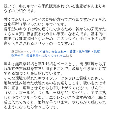
続いて、冬にキウイを予約販売されている生産者さんよりキ
ウイのご紹介です。
甘くておいしいキウイの見極め方ってご存知ですか？？それ
は扁平型（平べったい）キウイです。
扁平型のキウイは幹の近くにできるため、幹からの栄養がた
くさん果実に行き渡るため甘い果実になるんです。基本的に
市場にはほぼ出回らないため、このキウイが手に入るのも農
家から直送されるメリットの一つですね！
樋口剛志さんの[
キウイ好きの方集まれー！農薬・化学肥料・除草
剤不使用 愛媛県産小ぶりキウイちゃん
]より
当園は無農薬栽培と草生栽培をベースとし、周辺環境から採
れる有機質資材を有効活用することで、多様な生き物が共存
できる畑づくりを目指しています。
そんな環境で採れたキウイフルーツをぜひご賞味ください。
追熟が進み始めた状態のものをお送りします。硬いものは常
温に置き、追熟させてからお召し上がりください。りんご
（ジョナゴールド、つがる、王林など）やバナナ、すでに熟
したキウイフルーツなど、エチレンガスを出す果物と一緒に
袋に入れておくと、追熟が早まります。やわらかく感じられ
るようになったら食べごろです。