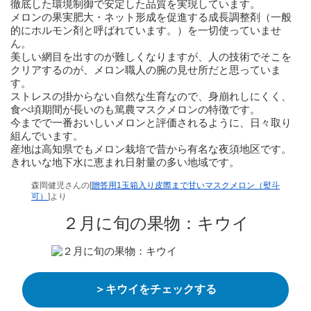
徹底した環境制御で安定した品質を実現しています。
メロンの果実肥大・ネット形成を促進する成長調整剤（一般
的にホルモン剤と呼ばれています。）を一切使っていませ
ん。
美しい網目を出すのが難しくなりますが、人の技術でそこを
クリアするのが、メロン職人の腕の見せ所だと思っていま
す。
ストレスの掛からない自然な生育なので、身崩れしにくく、
食べ頃期間が長いのも篤農マスクメロンの特徴です。
今までで一番おいしいメロンと評価されるように、日々取り
組んでいます。
産地は高知県でもメロン栽培で昔から有名な夜須地区です。
きれいな地下水に恵まれ日射量の多い地域です。
森岡健児さんの[
贈答用1玉箱入り皮際まで甘いマスクメロン（熨斗
可）
]より
２月に旬の果物：キウイ
＞キウイをチェックする