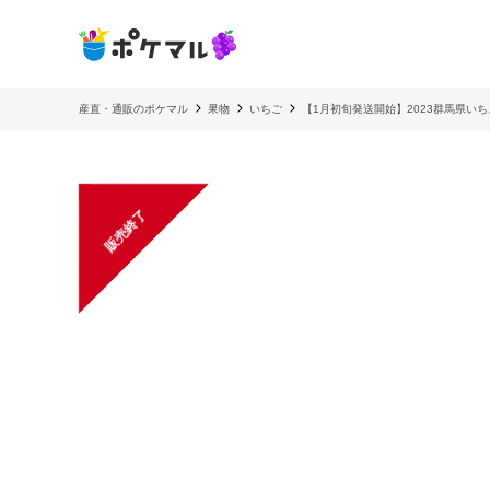
産直・通販のポケマル
果物
いちご
【1月初旬発送開始】2023群馬県いち
販売終了