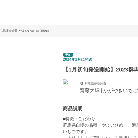
ご品評会金賞 やよいひめ（約400g）
予約
2024年1月に発送
【1月初旬発送開始】2023群
群馬県伊勢崎市
齋藤大輝 | かがやきいち
商品説明
■特徴・こだわり
群馬県自慢の品種「やよいひめ」。濃
いちごです。