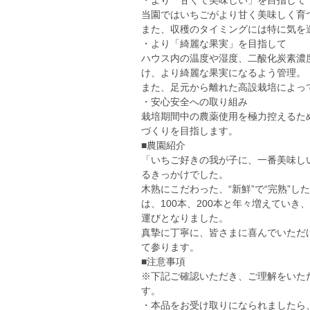
・より「甘くて美味しい」を目指して
当園ではいちごがより甘く美味しく育
また、収穫のタイミングには特に気を
・より「綺麗な果実」を目指して
ハウス内の温度や湿度、二酸化炭素濃
け、より綺麗な果実になるよう管理。
また、足元から離れた高設栽培によっ
・安心安全への取り組み
栽培期間中の農薬使用を極力控えるた
づくりを目指します。
■農園紹介
「いちご好きの我が子に、一番美味し
るきっかけでした。
木熟にこだわった、“新鮮”で“完熟”
は、100本、200本と年々増えていき
運びとなりました。
真摯に丁寧に、皆さまに喜んでいただ
て参ります。
■注意事項
※下記ご確認いただき、ご理解をいた
す。
・本品をお受け取りになられましたら