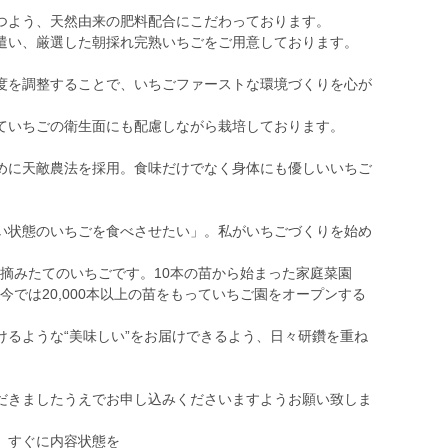
つよう、天然由来の肥料配合にこだわっております。
遣い、厳選した朝採れ完熟いちごをご用意しております。
度を調整することで、いちごファーストな環境づくりを心が
ていちごの衛生面にも配慮しながら栽培しております。
めに天敵農法を採用。食味だけでなく身体にも優しいいちご
い状態のいちごを食べさせたい」。私がいちごづくりを始め
した摘みたてのいちごです。10本の苗から始まった家庭菜園
、今では20,000本以上の苗をもっていちご園をオープンする
けるような“美味しい”をお届けできるよう、日々研鑽を重ね
だきましたうえでお申し込みくださいますようお願い致しま
、すぐに内容状態を