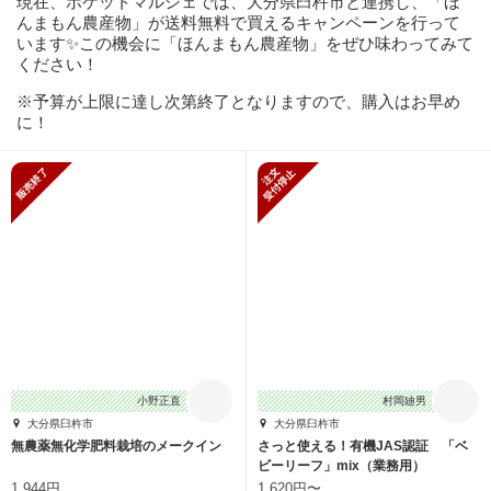
現在、ポケットマルシェでは、大分県臼杵市と連携し、「ほ
んまもん農産物」が送料無料で買えるキャンペーンを行って
います✨この機会に「ほんまもん農産物」をぜひ味わってみて
ください！
※予算が上限に達し次第終了となりますので、購入はお早め
に！
販売終了
新規受付停止
小野正直
村岡廸男
大分県臼杵市
大分県臼杵市
無農薬無化学肥料栽培のメークイン
さっと使える！有機JAS認証 「ベ
ビーリーフ」mix（業務用）
1,944円
1,620円〜