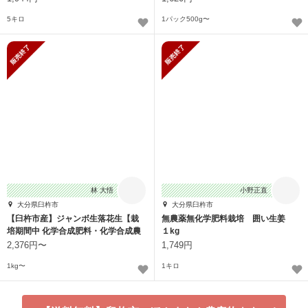
5キロ
1パック500g〜
販売終了
販売終了
林 大悟
小野正直
大分県臼杵市
大分県臼杵市
【臼杵市産】ジャンボ生落花生【栽
無農薬無化学肥料栽培 囲い生姜
培期間中 化学合成肥料・化学合成農
１kg
薬不使用】
2,376円〜
1,749円
1kg〜
1キロ