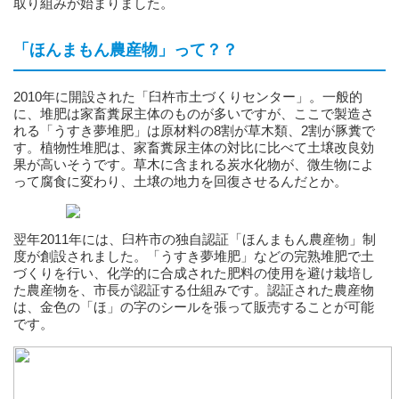
取り組みが始まりました。
「ほんまもん農産物」って？？
2010年に開設された「臼杵市土づくりセンター」。一般的
に、堆肥は家畜糞尿主体のものが多いですが、ここで製造さ
れる「うすき夢堆肥」は原材料の8割が草木類、2割が豚糞で
す。植物性堆肥は、家畜糞尿主体の対比に比べて土壌改良効
果が高いそうです。草木に含まれる炭水化物が、微生物によ
って腐食に変わり、土壌の地力を回復させるんだとか。
翌年2011年には、臼杵市の独自認証「ほんまもん農産物」制
度が創設されました。「うすき夢堆肥」などの完熟堆肥で土
づくりを行い、化学的に合成された肥料の使用を避け栽培し
た農産物を、市長が認証する仕組みです。認証された農産物
は、金色の「ほ」の字のシールを張って販売することが可能
です。