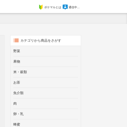
ポケマルとは
通信中...
カテゴリから商品をさがす
野菜
果物
米・穀類
お茶
魚介類
肉
卵・乳
蜂蜜