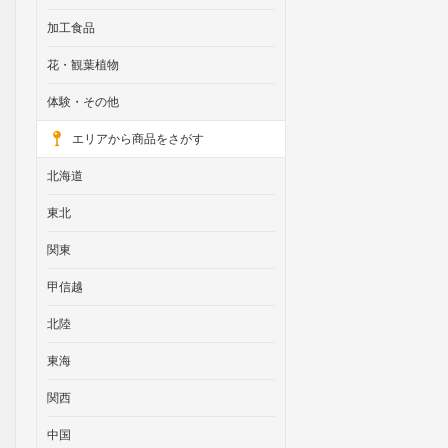
加工食品
花・観葉植物
体験・その他
エリアから商品をさがす
北海道
東北
関東
甲信越
北陸
東海
関西
中国