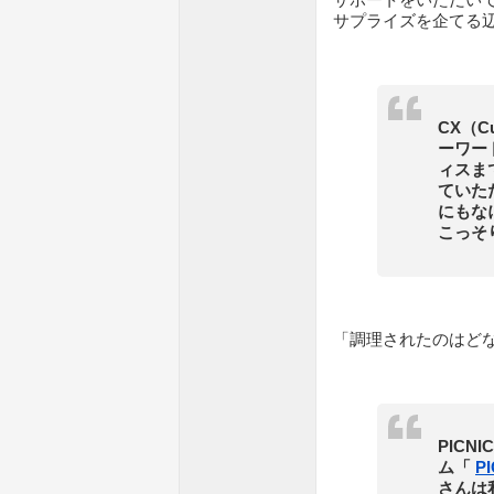
サプライズを企てる
CX（Cu
ーワー
ィスま
ていた
にもな
こっそ
「調理されたのはど
PICN
ム「
PI
さんは