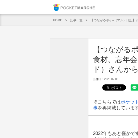
Pocket M
記事一覧
【つながるポケ○（マル）日記】ポ
HOME
【つながるポ
食材、忘年会
ド）さんか
公開日：2023.02.08.
※こちらでは
ポケット
事
を再掲載していま
2022年もあと僅か