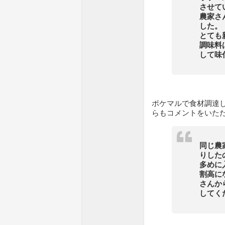
させて
農家さ
した。
とても
調味料
して味
ポケマルで食材調達し
らもコメントをいた
同じ農
りした
多めに
割高に
さんか
してく