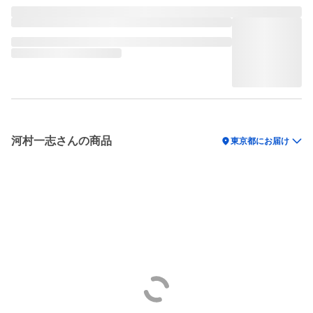
河村一志さんの商品
location_on
東京都にお届け