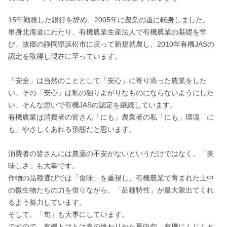
15年勤務した銀行を辞め、2005年に農業の道に転身しました。

単身北海道にわたり、有機農業生産法人で有機農業の基礎を学
び、故郷の静岡県浜松市に戻って新規就農し、2010年有機JASの
認定を取得し現在に至っています。

「安全」は当然のこととして「安心」に寄り添った農業をした
い、その「安心」は私の独りよがりなものにならないようにした
い、そんな思いで有機JASの認定を継続しています。

有機農業は消費者の皆さん「にも」農業者の私「にも」環境「に
も」やさしくあれる形態だと思います。

消費者の皆さんには農薬の不安がないというだけではなく、「美
味しさ」も大事です。

作物の品種選びでは「食味」を重視し、有機農業で育まれた土中
の微生物たちの力を借りながら、「品種特性」が最大限出てくれ
るよう努力しています。

そして、「旬」も大事にしています。

ですので、有機トマトは春の終わりから夏中旬、有機にんじんと