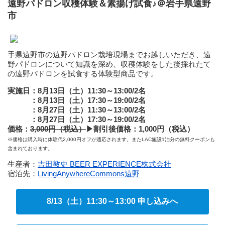
遠野パドロン収穫体験＆素揚げ試食♪＠岩手県遠野
市
手県遠野市の遠野パドロン栽培現場までお越しいただき、遠
野パドロンについて知識を深め、収穫体験をした後採れたて
の遠野パドロンを試食する体験型商品です。
実施日：8月13日（土）11:30～13:00/2名
：8月13日（土）17:30～19:00/2名
：8月27日（土）11:30～13:00/2名
：
8月27日
（土）17:30～19:00/2名
価格：
3,000円（税込）
▶
割引後価格：1,000円（税込）
※価格は購入時に体験代2,000円オフが適応されます。またLAC施設1泊分の無料クーポンも
含まれております。
生産者：
吉田敦史 BEER EXPERIENCE株式会社
宿泊先：
LivingAnywhereCommons遠野
8/13（土）11:30～13:00 申し込みへ