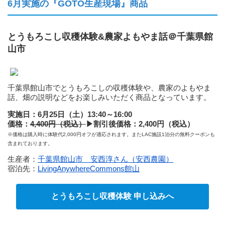
6月実施の『GOTO生産現場』商品
とうもろこし収穫体験&農家よもやま話＠千葉県館
山市
千葉県館山市でとうもろこしの収穫体験や、農家のよもやま
話、畑の説明などをお楽しみいただく商品となっています。
実施日：6月25日（土）13:40～16:00
価格：
4,400円（税込）
▶
割引後価格：2,400円（税込）
※価格は購入時に体験代2,000円オフが適応されます。またLAC施設1泊分の無料クーポンも
含まれております。
生産者：
千葉県館山市 安西淳さん（安西農園）
宿泊先：
LivingAnywhereCommons館山
とうもろこし収穫体験 申し込みへ