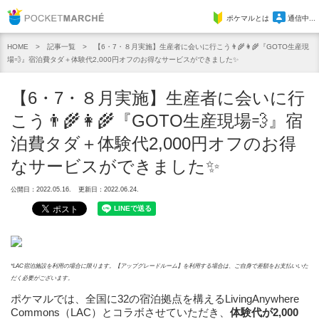
Pocket Marche
ポケマルとは
通信中...
記事一覧
【6・7・８月実施】生産者に会いに行こう👨‍🌾👩‍🌾『GOTO生産現
HOME
場💨』宿泊費タダ＋体験代2,000円オフのお得なサービスができました✨
【6・7・８月実施】生産者に会いに行
こう👨‍🌾👩‍🌾『GOTO生産現場💨』宿
泊費タダ＋体験代2,000円オフのお得
なサービスができました✨
公開日：2022.05.16.
更新日：2022.06.24.
*LAC宿泊施設を利用の場合に限ります。【アップグレードルーム】を利用する場合は、ご自身で差額をお支払いいた
だく必要がございます。
ポケマルでは、全国に32の宿泊拠点を構えるLivingAnywhere
Commons（LAC）とコラボさせていただき、
体験代が2,000