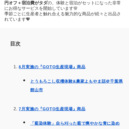
円オフ＋宿泊費がタダ
の、体験と宿泊がセットになった非常
にお得なサービスを開始しています🌸
季節ごとに生産者と触れ合える魅力的な商品が続々と出品さ
れています💖
目次
6月実施の『GOTO生産現場』商品
とうもろこし収穫体験&農家よもやま話＠千葉県
館山市
7月実施の『GOTO生産現場』商品
「藍染体験」自ら刈った藍で爽やかな青に染め