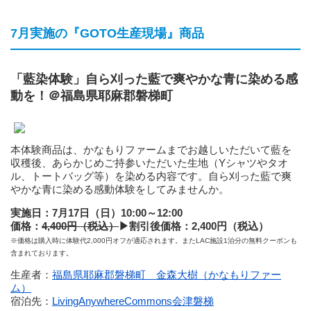
7月実施の『GOTO生産現場』商品
「藍染体験」自ら刈った藍で爽やかな青に染める感
動を！＠福島県耶麻郡磐梯町
本体験商品は、かなもりファームまでお越しいただいて藍を
収穫後、あらかじめご持参いただいた生地（Yシャツやタオ
ル、トートバッグ等）を染める内容です。自ら刈った藍で爽
やかな青に染める感動体験をしてみませんか。
実施日：7月17日（日）10:00～12:00
価格：
4,400円（税込）
▶
割引後価格：2,400円（税込）
※価格は購入時に体験代2,000円オフが適応されます。またLAC施設1泊分の無料クーポンも
含まれております。
生産者：
福島県耶麻郡磐梯町 金森大樹（かなもりファー
ム）
宿泊先：
LivingAnywhereCommons会津磐梯