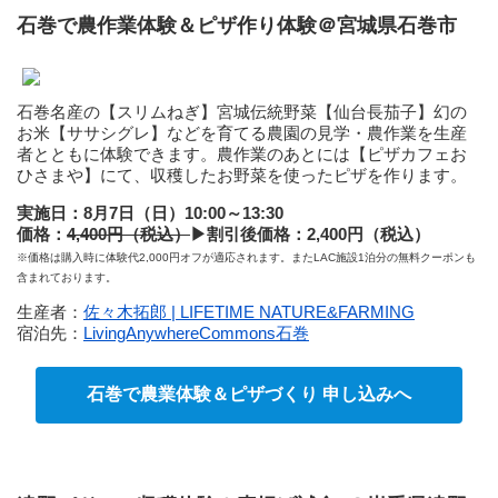
石巻で農作業体験＆ピザ作り体験＠宮城県石巻市
石巻名産の【スリムねぎ】宮城伝統野菜【仙台長茄子】幻の
お米【ササシグレ】などを育てる農園の見学・農作業を生産
者とともに体験できます。農作業のあとには【ピザカフェお
ひさまや】にて、収穫したお野菜を使ったピザを作ります。
実施日：8月7日（日）10:00～13:30
価格：
4,400円（税込）
▶
割引後価格：2,400円（税込）
※価格は購入時に体験代2,000円オフが適応されます。またLAC施設1泊分の無料クーポンも
含まれております。
生産者：
佐々木拓郎 | LIFETIME NATURE&FARMING
宿泊先：
LivingAnywhereCommons石巻
石巻で農業体験＆ピザづくり 申し込みへ