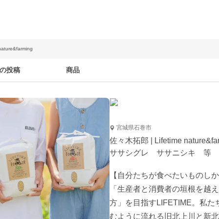
ature&farming
の投稿
商品
宮城県石巻市
佐々木拓郎 | Lifetime nature&fa
ササシグレ ササニシキ 等
【自分たちが食べたいものしか
「生産者と消費者の垣根を越え
方」を目指すLIFETIME。
むように流れる旧北上川と新北