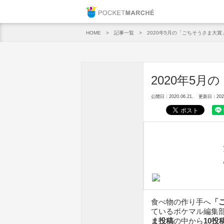
Pocket M
記事一覧
2020年5月の「ごちそうさま大賞
HOME
2020年5月
公開日：2020.06.21.
更新日：2020.
食べ物の作り手へ
「
ているポケマル編集
ま投稿
の中から
10投