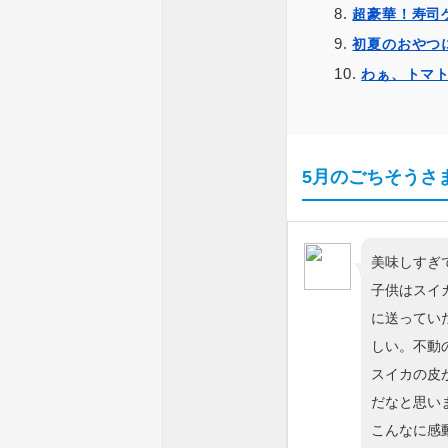
超豪華！寿司
初夏のおやつ
わぁ、トマ
5月のごちそうさ
美味しすぎ
子供はスイ
に送ってい
しい。不動
スイカの皮
だなと思い
こんなに感