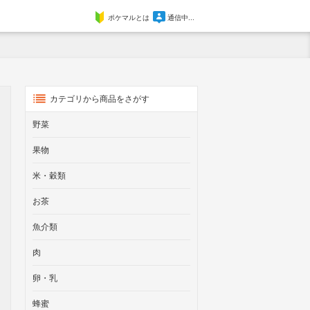
ポケマルとは
通信中...
カテゴリから商品をさがす
野菜
果物
米・穀類
お茶
魚介類
肉
卵・乳
蜂蜜