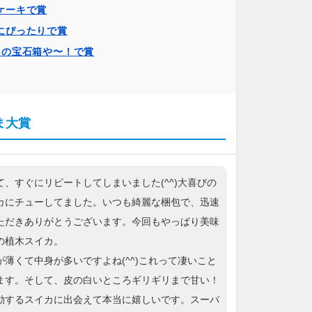
ケーキで賞
にぴったりで賞
トの宝石箱や〜！で賞
ま大賞
て、すぐにリピートしてしまいました(^^)大喜びの
カにチューしてました。いつも綺麗な梱包で、迅速
ただきありがとうございます。今回もやっぱり美味
の植木スイカ。
が薄くて中身が多いですよね(^^)これって凄いこと
ます。そして、皮の白いところギリギリまで甘い！
動するスイカに出会えて本当に嬉しいです。スーパ