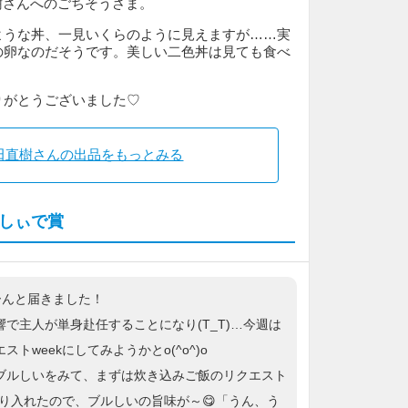
樹さんへのごちそうさま。
ような丼、一見いくらのように見えますが……実
の卵なのだそうです。美しい二色丼は見ても食べ
りがとうございました♡
田直樹さんの出品をもっとみる
しぃで賞
ーんと届きました！
響で主人が単身赴任することになり(T_T)…今週は
ストweekにしてみようかとo(^o^)o
ブルしいをみて、まずは炊き込みご飯のリクエスト
ぷり入れたので、ブルしいの旨味が～😋「うん、う