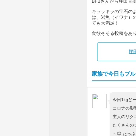
BFBさんから坪田直
キラッキラの宝石の
は、岩魚（イワナ）
ても大満足！
食欲そそる投稿をあ
坪
家族で今日もブル
今日1kgど
コロナの影
主人のリクエ
たくさんの
～😊 たっ