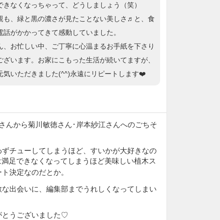
できなくなっちゃって、どうしましょう（笑）
親も、緑と黒の濃さが見たことない美しさ♬と、食
電話がかかってきて感動していました。
ん、お忙しい中、ご丁寧に心温まるお手紙を下さり
ございます。お家にこもった生活が続いてますが、
気いただきました(^^)永遠にリピートします❤️
さんから菊川敏徳さん･岸本紗江さんへのごちそ
わずチューしてしまうほど、すいかが大好きなの
では満足できなくなってしまうほど美味しい植木ス
ート決定なのだとか。
敵な出会いに、編集部までうれしくなってしまい
がとうございました♡