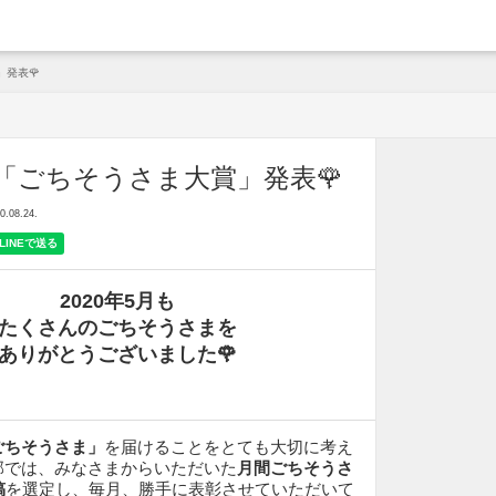
arche
」発表🌹
の「ごちそうさま大賞」発表🌹
08.24.
2020年5月も
たくさんのごちそうさまを
ありがとうございました
🌹
ごちそうさま」
を届けることをとても大切に考え
部では、みなさまからいただいた
月間ごちそうさ
稿
を選定し、毎月、勝手に表彰させていただいて