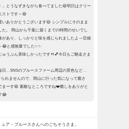
！」とうなずきながら食べてました😆明日はクリー
エストです～😆
遣いありがとうございます😃 シンプルにそのまま
した。 岡山から千葉に届くまでの時間のせいでし
味があり、しっかりと味を感じられましたよ～😊娘
～😂と感無量でした✨✨
じゅうぶん美味しかったです🍴💕今日もご馳走さま
毎日…SNSのブルースファーム周辺の景色など…
けられませんので、岡山に行った気になって癒さ
まーす😆 素敵なところですね❤️癒しをありがと
😂
ミュア・ブルースさんへのごちそうさま。