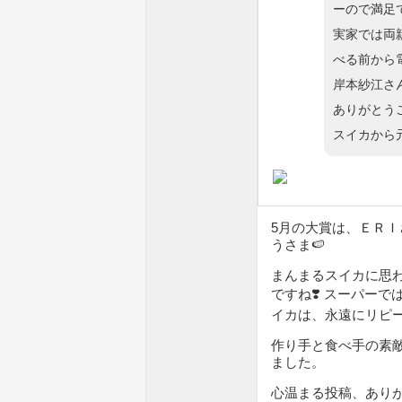
ーので満足
実家では両
べる前から
岸本紗江さ
ありがとう
スイカから元
5月の大賞は、ＥＲＩ
うさま🍉
まんまるスイカに思
ですね❣️ スーパー
イカは、永遠にリピ
作り手と食べ手の素
ました。
心温まる投稿、あり