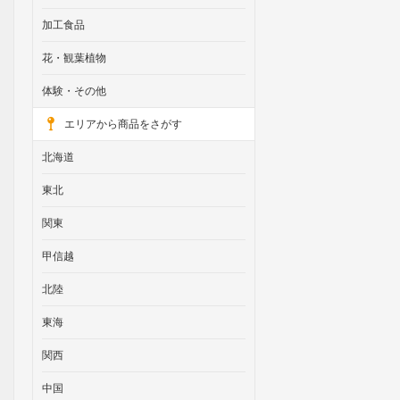
加工食品
花・観葉植物
体験・その他
エリアから商品をさがす
北海道
東北
関東
甲信越
北陸
東海
関西
中国