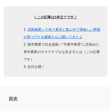
＼この記事は3本立てです／
完熟堆肥って何？東京ど真ん中で美味しい野菜
が育つワケを農家さんに聞いてきたよ
都市農業で社会貢献！"半農半教育"に目覚めた
青年農家のサステナブルな生き方とは（この記事
です）
近日公開！
目次