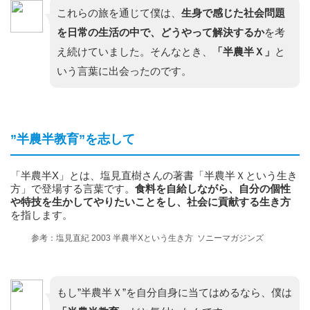
これらの旅を通じて僕は、
生身で感じた社会問題
を日常の生活の中で、
どうやって解決するか
を考
え続けていました。そんなとき、
「半農半Ｘ」
と
いう言葉に出会ったのです。
”半農半教育”を志して
「半農半X」とは、塩見直樹さんの著書「半農半Ｘという生き
方」で登場する言葉です。
食料を自給しながら、自分の個性
や特技を生かしてやりたいことをし、社会に貢献する生き方
を指します。
参考：塩見直紀 2003 半農半Xという生き方 ソニーマガジンズ
もし”半農半Ｘ”を自分自身に当てはめるなら、僕は