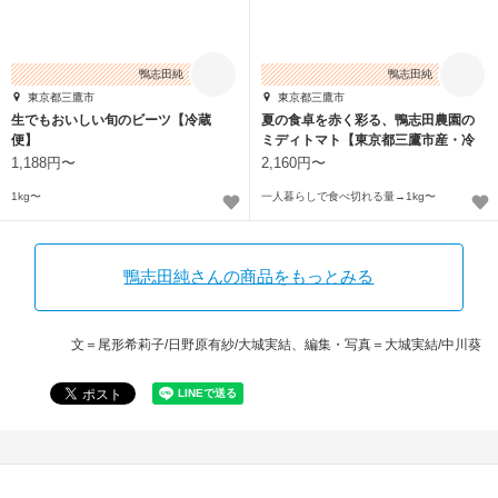
鴨志田純
鴨志田純
東京都三鷹市
東京都三鷹市
生でもおいしい旬のビーツ【冷蔵
夏の食卓を赤く彩る、鴨志田農園の
便】
ミディトマト【東京都三鷹市産・冷
蔵便】
1,188円〜
2,160円〜
1kg〜
一人暮らしで食べ切れる量→1kg〜
鴨志田純さんの商品をもっとみる
文＝尾形希莉子/日野原有紗/大城実結、編集・写真＝大城実結/中川葵