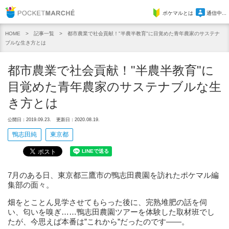
Pocket Marche
ポケマルとは
通信中...
記事一覧
都市農業で社会貢献！"半農半教育"に目覚めた青年農家のサステナ
HOME
ブルな生き方とは
都市農業で社会貢献！"半農半教育"に
目覚めた青年農家のサステナブルな生
き方とは
公開日：2019.09.23.
更新日：2020.08.19.
鴨志田純
東京都
7月のある日、東京都三鷹市の鴨志田農園を訪れたポケマル編
集部の面々。
畑をとことん見学させてもらった後に、完熟堆肥の話を伺
い、匂いを嗅ぎ……鴨志田農園ツアーを体験した取材班でし
たが、今思えば本番は”これから”だったのです——。