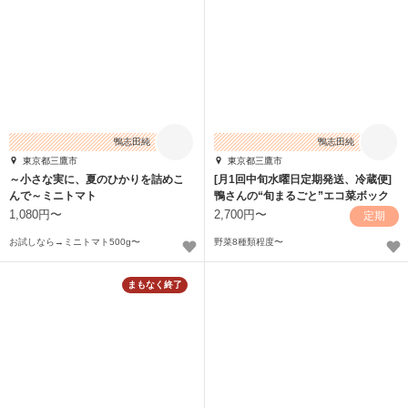
鴨志田純
鴨志田純
東京都三鷹市
東京都三鷹市
～小さな実に、夏のひかりを詰めこ
[月1回中旬水曜日定期発送、冷蔵便]
んで～ミニトマト
鴨さんの“旬まるごと”エコ菜ボック
ス
1,080円〜
2,700円〜
定期
お試しなら→ミニトマト500g〜
野菜8種類程度〜
まもなく終了