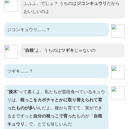
ふふふ、でしょ？ うちのは
ジコンキュウリ
だから
おいしいのよ
ジコンキュウリ……？
"
自根
"よ。うちのは
ツギキ
じゃないの
ツギキ……？
"
接木
"って書くよ。私たちが普段食べているキュウ
リは、
根っこをカボチャとかに取り替えられて育
ったものが多い
んだよ。種から育てて、実ができ
るまでずっと
自分の根っこで育った
ものが「
自根
キュウリ
」で、とても珍しいんだ