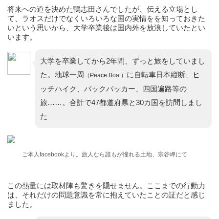
将来への道を決めた鴨志田さんでしたが、伝える立場とし
て、ラオスだけでなくいろいろな国の実情をを知っておきた
いという思いから、大学卒業後は国内外を放浪していたとい
います。
大学を卒業してから2年間、ずっと旅をしていまし
た。地球一周
に自転車日本縦断、ヒ
（Peace Boat）
ッチハイク、バックパッカー、四国遍路等の
旅……。合計で47都道府県と30カ国を訪問しまし
た
ご本人facebookより。旅人なら誰もが憧れる土地、宗谷岬にて
この熱量には取材陣も驚きを隠せません。ここまでの行動力
は、それだけの問題意識を常に抱えていたことの証だと感じ
ました。