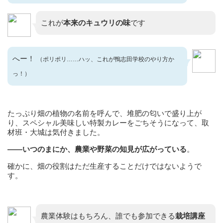
これが
本来のキュウリの味
です
へー！
（ポリポリ……ハッ、これが鴨志田学校のやり方か
っ！）
たっぷり畑の植物の名前を呼んで、堆肥の匂いで盛り上が
り、スペシャル美味しい特製カレーをごちそうになって、取
材班・大城は気付きました。
——いつのまにか、農業や野菜の知見が広がっている
。
確かに、畑の役割はただ生産することだけではないようで
す。
農業体験はもちろん、誰でも参加できる
栽培講座