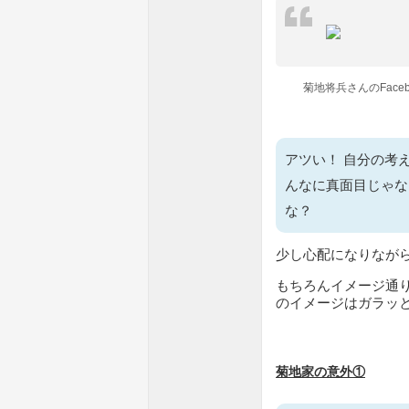
菊地将兵さんのFace
アツい！ 自分の考
んなに真面目じゃな
な？
少し心配になりなが
もちろんイメージ通
のイメージはガラッ
菊地家の意外①