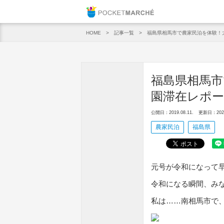
Pocket M
記事一覧
福島県相馬市で農家民泊を体験！
HOME
福島県相馬市
園滞在レポ
公開日：2019.08.11.
更新日：2021.
農家民泊
福島県
元号が令和になって
令和になる瞬間、み
私は……南相馬市で