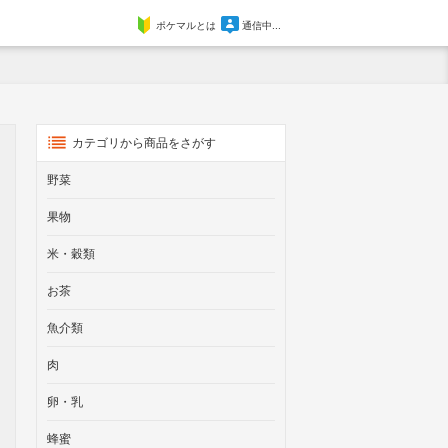
ポケマルとは
通信中...
カテゴリから商品をさがす
野菜
果物
米・穀類
お茶
魚介類
肉
卵・乳
蜂蜜