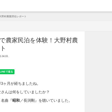
arche
大野村農園滞在レポート
で農家民泊を体験！大野村農
ート
04.03.
早3ヶ月が経ちましたね。
なさんは何をしていましたか？
、名曲『
昭和
／長渕剛』を聴いていました。