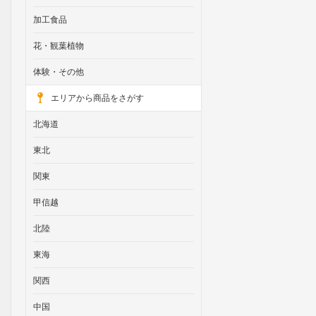
加工食品
花・観葉植物
体験・その他
エリアから商品をさがす
北海道
東北
関東
甲信越
北陸
東海
関西
中国