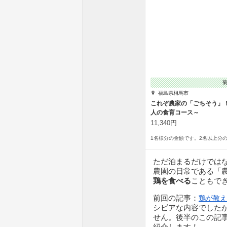
福島県相馬市
これぞ農家の「ごちそう」
人の食育コース～
11,340円
ただ泊まるだけでは
農園の日常である「
鶏を食べる
こともで
前回の記事：
鶏が教え
シビアな内容でした
せん。後半のこの記
紹介します！