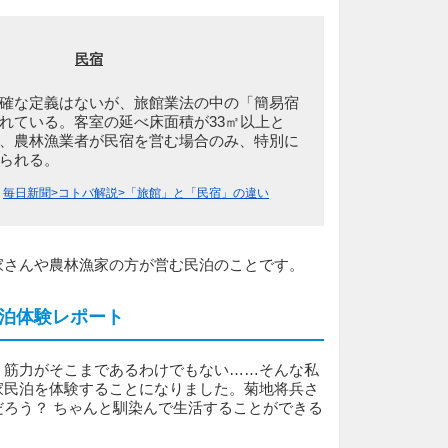
民宿
確な定義はないが、旅館業法の中の「簡易宿
れている。客室の延べ床面積が33㎡以上と
、農林漁業者が民宿を営む場合のみ、特別に
られる。
：
毎日新聞>コトバ解説>「旅館」と「民宿」の違い
家さんや農林漁家の方が営む民泊のことです。
泊体験レポート
・筋力がそこまであるわけでもない……そんな私
家民泊を体験することになりました。菊地将兵さ
だろう？ ちゃんと馴染んで生活することができる