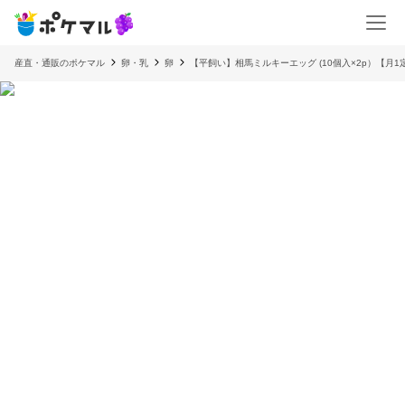
産直・通販のポケマル
卵・乳
卵
【平飼い】相馬ミルキーエッグ (10個入×2p）【月1