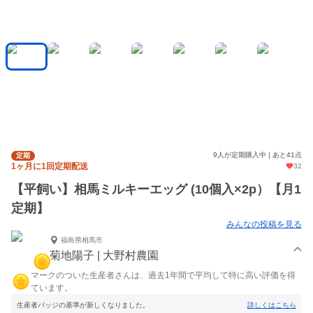
9人が定期購入中 | あと41点
定期
1ヶ月に1回定期配送
32
【平飼い】相馬ミルキーエッグ (10個入×2p）【月1
定期】
みんなの投稿を見る
福島県相馬市
菊地陽子 | 大野村農園
マークのついた生産者さんは、過去1年間で平均して特に高い評価を得
ています。
生産者バッジの基準が新しくなりました。
詳しくはこちら