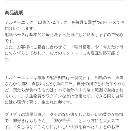
商品説明
ミルキーエッグ「10個入×2パック」を毎月１回ずつのペースでお
届けいたします。
配達ペースは基本的に毎月決まった日にちに到着しますので安心
です。
また、お客様のご都合に合わせて、「曜日指定」や「今月だけ日
にちをずらして欲しい」などのリクエストにも適宜対応可能で
す。
ミルキーエッグは市販の配合飼料は一切使わず、相馬の米、魚屋
さんから週3回直接いただく魚のアラ、自分の畑でとれた芋や豆な
ど、鶏たちが食べるものはすべて自分の手の届く範囲で自給され
ています。抗生物質やワクチンなどは使用せず、できる限り自然
に近い環境で育て、生まれた卵です。
プリプリの濃厚卵白と、クセのない懐かしい味わいの黄身が特徴
で、卵好きはもちろん、「卵が苦手…」という方にも大人気で
す。「久しぶりにこんなにおいしい生卵を食べた！」とのお声