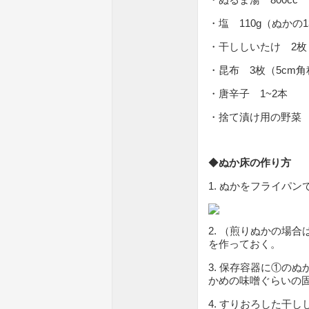
・塩 110g（ぬかの1
・干ししいたけ 2枚
・昆布 3枚（5cm
・唐辛子 1~2本
・捨て漬け用の野菜
◆
ぬか床の作り方
1. ぬかをフライパ
2. （煎りぬかの場
を作っておく。
3. 保存容器に①の
かめの味噌ぐらいの
4. すりおろした干