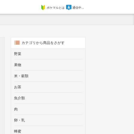
ポケマルとは
通信中...
カテゴリから商品をさがす
野菜
果物
米・穀類
お茶
魚介類
肉
卵・乳
蜂蜜