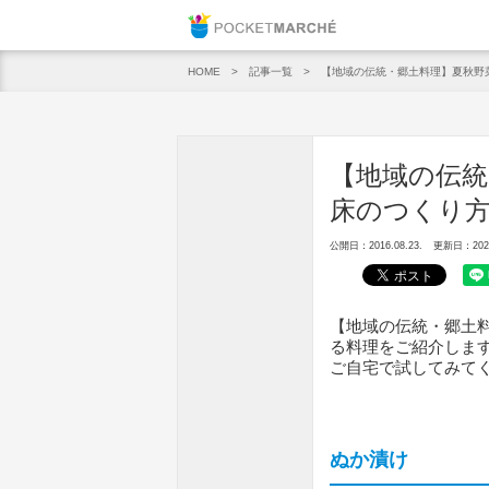
Pocket M
記事一覧
【地域の伝統・郷土料理】夏秋野
HOME
【地域の伝統
床のつくり
公開日：2016.08.23.
更新日：2025.
【地域の伝統・郷土
る料理をご紹介しま
ご自宅で試してみて
ぬか漬け