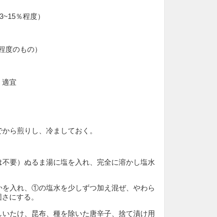
3~15％程度）
角程度のもの）
 適宜
ンでから煎りし、冷ましておく。
合は不要）ぬるま湯に塩を入れ、完全に溶かし塩水
ぬかを入れ、①の塩水を少しずつ加え混ぜ、やわら
固さにする。
ししいたけ、昆布、種を除いた唐辛子、捨て漬け用