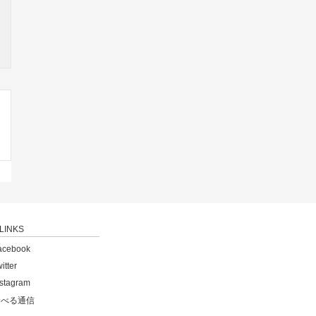
LINKS
acebook
itter
nstagram
食べる通信