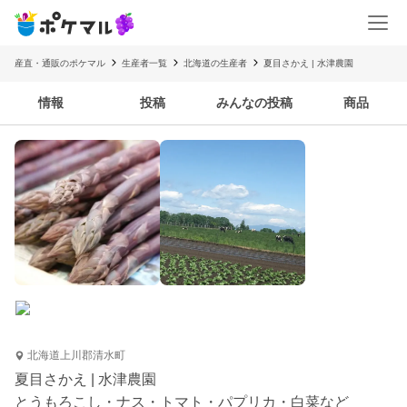
産直・通販のポケマル
生産者一覧
北海道の生産者
夏目さかえ | 水津農園
情報
投稿
みんなの投稿
商品
北海道上川郡清水町
夏目さかえ | 水津農園
とうもろこし・ナス・トマト・パプリカ・白菜など