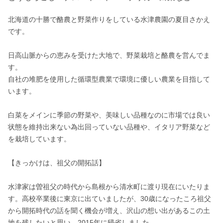
北海道の十勝で酪農と野菜作りをしている水津農園の夏目さかえ
です。

日高山脈からの恵みを受けた大地で、野菜栽培と酪農を営んでま
す。

自社の堆肥を使用した循環型農業で環境に優しい農業を目指して
います。

白菜をメインに季節の野菜や、美味しい品種なのに市場では良い
状態を維持出来ない為出回っていない品種や、イタリア野菜など
を栽培しています。

【きっかけは、祖父の開拓話】

水津家は曽祖父の時代から島根から清水町に渡り現在にいたりま
す。高校卒業後に東京に出ていましたが、30歳になったころ祖父
から開拓時代の話を聞く機会が増え、沢山の想い出があるこの土
地を残したいと思い、2015年に帰省しました。
