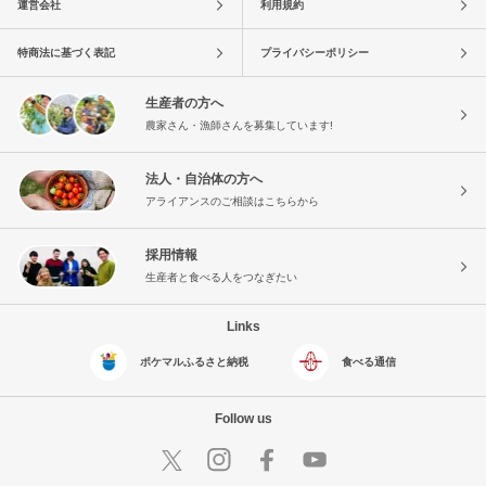
運営会社
利用規約
特商法に基づく表記
プライバシーポリシー
生産者の方へ
農家さん・漁師さんを募集しています!
法人・自治体の方へ
アライアンスのご相談はこちらから
採用情報
生産者と食べる人をつなぎたい
Links
ポケマルふるさと納税
食べる通信
Follow us