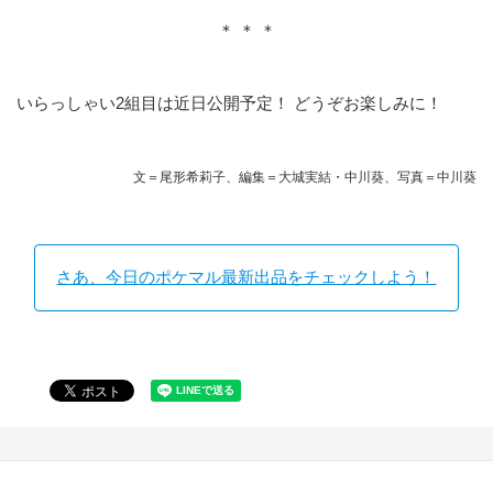
＊ ＊ ＊
いらっしゃい2組目は近日公開予定！ どうぞお楽しみに！
文＝尾形希莉子、編集＝大城実結・中川葵、写真＝中川葵
さあ、今日のポケマル最新出品をチェックしよう！