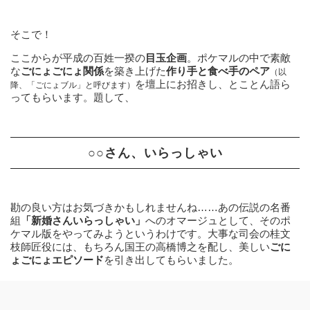
そこで！
ここからが平成の百姓一揆の
目玉企画
。ポケマルの中で素敵
な
ごにょごにょ関係
を築き上げた
作り手と食べ手のペア
（以
を壇上にお招きし、とことん語ら
降、「ごにょブル」と呼びます）
ってもらいます。題して、
○○さん、いらっしゃい
勘の良い方はお気づきかもしれませんね……あの伝説の名番
組
「新婚さんいらっしゃい」
へのオマージュとして、そのポ
ケマル版をやってみようというわけです。大事な司会の桂文
枝師匠役には、もちろん国王の高橋博之を配し、美しい
ごに
ょごにょエピソード
を引き出してもらいました。