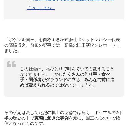
「ごにょ」たち。
「ポケマル国王」を自称する株式会社ポケットマルシェ代表
の高橋博之。前回の記事では、高橋の国王演説をレポートし
ました。
この社会は、私ひとりで叫んでいても変えること
ができません。しかし
たくさんの作り手・食べ
手・関係者がグラウンドに立ち、みんなで前に進
めば変えられる
のではないでしょうか。
その訴えは決してただの机上の空論では無く、ポケマルの2年
半の歴史の中で
実際に起きた事例
を元に、国王の心の中で確
信となったものです。