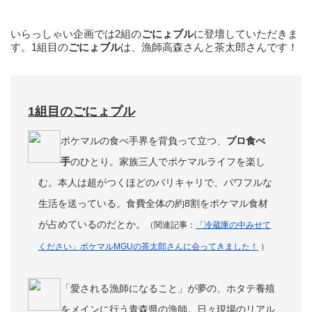
いらっしゃい企画では2組の
ごにょブル
に登壇していただきま
す。1組目の
ごにょブル
は、漁師高森さんと茶太郎さんです！
1組目のごにょプル
ポケマルの食べ手界を背負って立つ、
プロ食べ
手
のひとり。家族三人でポケマルライフを楽し
む。本人は超がつくほどのバリキャリで、パワフルな
生活を送っている。食費全体の約8割をポケマル食材
が占めているのだとか。
（関連記事：
「冷蔵庫の中みせて
ください」ポケマルMGUの茶太郎さんに会ってきました！
）
「愛される漁師になること」が夢の、ホタテ養殖
をメインに行う青森県の漁師。日々現場のリアル